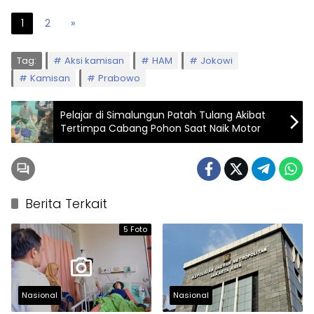
1
2
»
Tag:
Aksi kamisan
HAM
Jokowi
Kamisan
Prabowo
Pelajar di Simalungun Patah Tulang Akibat
Tertimpa Cabang Pohon Saat Naik Motor
Berita Terkait
5 Foto
Nasional
Nasional