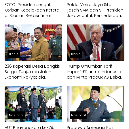
FOTO: Presiden Jenguk
Polda Metro Jaya Sita
Korban Kecelakaan Kereta
Ijazah SMA dan S-1 Presiden
di Stasiun Bekasi Timur
Jokowi untuk Pemeriksaan
Forensik
Bisnis
Bisnis
236 Koperasi Desa Bangkit!
Trump Umumkan Tarif
Sergai Tunjukkan Jalan
Impor 19% untuk Indonesia
Ekonomi Rakyat ala
dan Minta Produk AS Bebas
Prabowo
Bea Masuk
Nasional
Nasional
HUT Bhayangkara ke-79,
Prabowo Apresiasi Polri