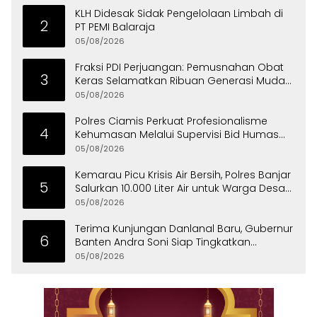
KLH Didesak Sidak Pengelolaan Limbah di
2
PT PEMI Balaraja
05/08/2026
Fraksi PDI Perjuangan: Pemusnahan Obat
3
Keras Selamatkan Ribuan Generasi Muda
Tangsel
05/08/2026
Polres Ciamis Perkuat Profesionalisme
4
Kehumasan Melalui Supervisi Bid Humas
Polda Jabar
05/08/2026
Kemarau Picu Krisis Air Bersih, Polres Banjar
5
Salurkan 10.000 Liter Air untuk Warga Desa
Binangun
05/08/2026
Terima Kunjungan Danlanal Baru, Gubernur
6
Banten Andra Soni Siap Tingkatkan
Kolaborasi
05/08/2026