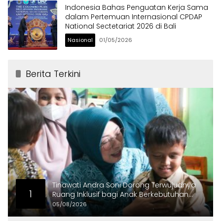
Indonesia Bahas Penguatan Kerja Sama
dalam Pertemuan Internasional CPDAP
National Sectetariat 2026 di Bali
Nasional
01/05/2026
Berita Terkini
Tinawati Andra Soni Dorong Terwujudnya
1
Ruang Inklusif bagi Anak Berkebutuhan
Khusus
05/08/2026