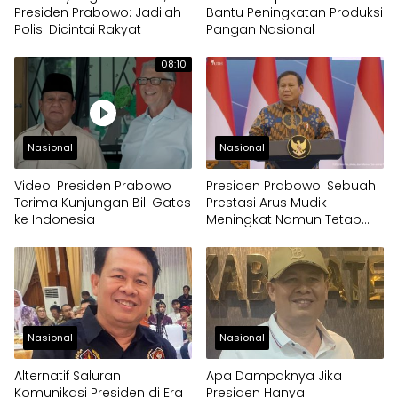
Presiden Prabowo: Jadilah
Bantu Peningkatan Produksi
Polisi Dicintai Rakyat
Pangan Nasional
08:10
Nasional
Nasional
Video: Presiden Prabowo
Presiden Prabowo: Sebuah
Terima Kunjungan Bill Gates
Prestasi Arus Mudik
ke Indonesia
Meningkat Namun Tetap
Kondusif
Nasional
Nasional
Alternatif Saluran
Apa Dampaknya Jika
Komunikasi Presiden di Era
Presiden Hanya