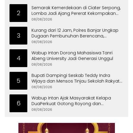
Semarak Kemerdekaan di Ciater Serpong,
2
Lomba Jadi Ajang Pererat Kekompakan
Warga
08/08/2026
Kurang dari 12 Jam, Polres Banjar Ungkap
3
Dugaan Pembunuhan Berencana,
Tersangka Diciduk di Bandung
08/08/2026
Wabup Intan Dorong Mahasiswa Tanri
4
Abeng University Jadi Generasi Unggul
08/08/2026
Bupati Dampingi Seskab Teddy Indra
5
Wijaya dan Mensos Tinjau Sekolah Rakyat
di Curug
08/08/2026
Wabup Intan Ajak Masyarakat Kelapa
6
DuaPerkuat Gotong Royong dan
Persatuan
08/08/2026