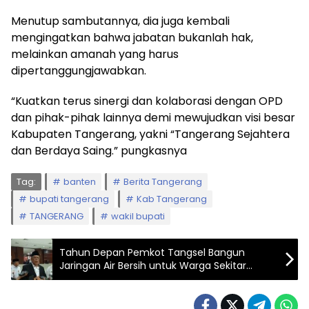
Menutup sambutannya, dia juga kembali
mengingatkan bahwa jabatan bukanlah hak,
melainkan amanah yang harus
dipertanggungjawabkan.
“Kuatkan terus sinergi dan kolaborasi dengan OPD
dan pihak-pihak lainnya demi mewujudkan visi besar
Kabupaten Tangerang, yakni “Tangerang Sejahtera
dan Berdaya Saing.” pungkasnya
Tag:
banten
Berita Tangerang
bupati tangerang
Kab Tangerang
TANGERANG
wakil bupati
Tahun Depan Pemkot Tangsel Bangun
Jaringan Air Bersih untuk Warga Sekitar
Cipeucang