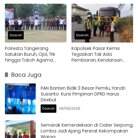
Nasional Soekarno Cup
Terdampak Kekeringan
Daerah
Daerah
Polresta Tangerang
Kapolsek Pasar Kemis
Satukan Buruh, Ojol, TNI
Tegaskan Tak Ada
hingga Tokoh Agama
Pembiaran, Kendaraan
dalam Sabuk Kamtibmas
Berat di Bahu Jalan
Langsung Ditertibkan
Baca Juga
PAN Banten Bidik 3 Besar Pemilu, Yandri
Susanto: Kursi Pimpinan DPRD Harus
Direbut
Daerah
08/08/2026
Semarak Kemerdekaan di Ciater Serpong,
Lomba Jadi Ajang Pererat Kekompakan
Warga