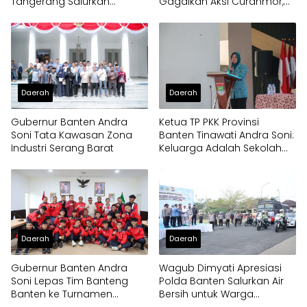
Tangerang Salurkan
Gagalkan Aksi Curanmor,
Bantuan Air Bersih ke
Dua Pria Diamankan
Panongan
Daerah
Daerah
Gubernur Banten Andra
Ketua TP PKK Provinsi
Soni Tata Kawasan Zona
Banten Tinawati Andra Soni:
Industri Serang Barat
Keluarga Adalah Sekolah
Pertama
Daerah
Daerah
Gubernur Banten Andra
Wagub Dimyati Apresiasi
Soni Lepas Tim Banteng
Polda Banten Salurkan Air
Banten ke Turnamen
Bersih untuk Warga