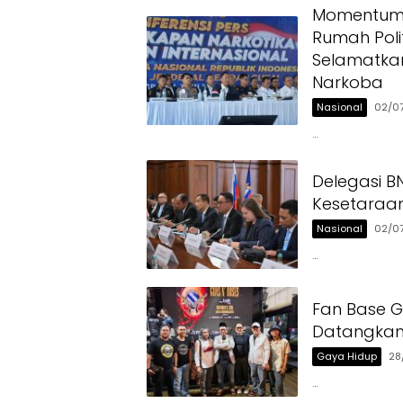
Momentum H
Rumah Polit
Selamatka
Narkoba
Nasional
02/0
…
Delegasi 
Kesetaraan
Nasional
02/0
…
Fan Base G
Datangkan 
Gaya Hidup
28
…