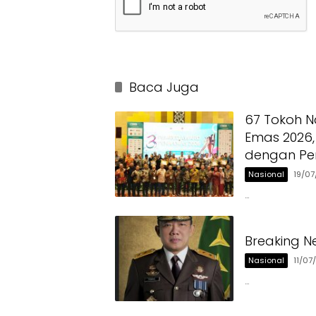
Baca Juga
67 Tokoh N
Emas 2026,
dengan Pe
Nasional
19/0
…
Breaking N
Nasional
11/07
…