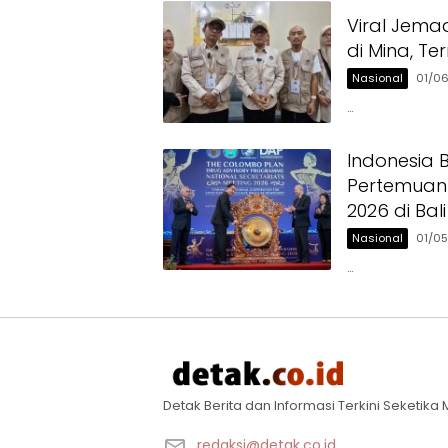
Viral Jema
di Mina, T
Nasional
01/0
…
Indonesia
Pertemuan 
2026 di Bali
Nasional
01/0
…
Detak Berita dan Informasi Terkini Seketik
redaksi@detak.co.id