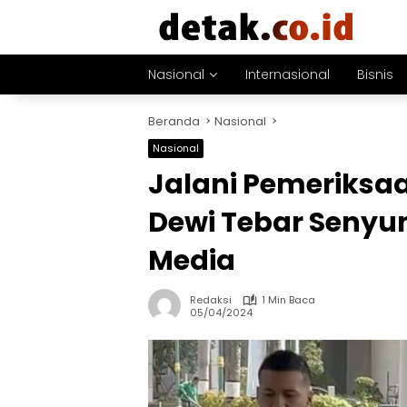
Langsung
ke
konten
Nasional
Internasional
Bisnis
Beranda
Nasional
Nasional
Jalani Pemeriksaa
Dewi Tebar Senyu
Media
Redaksi
1 Min Baca
05/04/2024