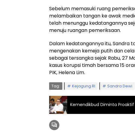
Sebelum memasuki ruang pemeriksa
melambaikan tangan ke awak medi
telah menunggu kedatangannya sejak 
menuju ruangan pemeriksaan.
Dalam kedatangannya itu, Sandra ta
mengenakan kemeja putih dan celan
sebagai tersangka sejak Rabu, 27 Ma
kasus korupsi timah bersama 15 oran
PIK, Helena Lim.
Tag:
Kejagung RI
Sandra Dewi
Kemendikbud Diminta Proaktif