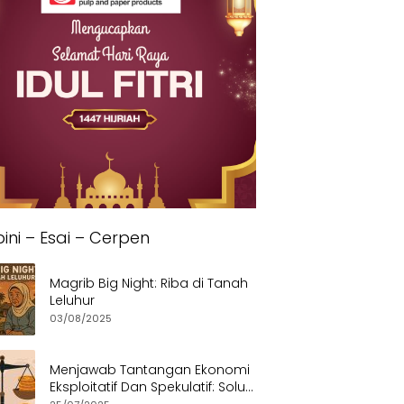
ini – Esai – Cerpen
Magrib Big Night: Riba di Tanah
Leluhur
03/08/2025
Menjawab Tantangan Ekonomi
Eksploitatif Dan Spekulatif: Solusi
Etis dan Berkeadilan