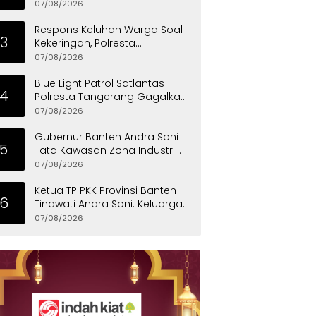
07/08/2026
Respons Keluhan Warga Soal
3
Kekeringan, Polresta
Tangerang Salurkan Bantuan
07/08/2026
Air Bersih ke Panongan
Blue Light Patrol Satlantas
4
Polresta Tangerang Gagalkan
Aksi Curanmor, Dua Pria
07/08/2026
Diamankan
Gubernur Banten Andra Soni
5
Tata Kawasan Zona Industri
Serang Barat
07/08/2026
Ketua TP PKK Provinsi Banten
6
Tinawati Andra Soni: Keluarga
Adalah Sekolah Pertama
07/08/2026