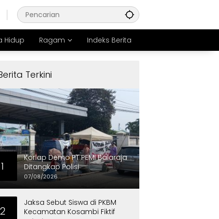
 Hidup
Ragam
Indeks Berita
Berita Terkini
Korlap Demo PT PEMI Balaraja
1
Ditangkap Polisi
07/08/2026
Jaksa Sebut Siswa di PKBM
2
Kecamatan Kosambi Fiktif