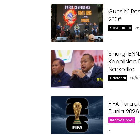
Guns N’ Ro
2026
Gaya Hidup
26
…
Sinergi BN
Kepolisian
Narkotika
Nasional
25/0
…
FIFA Terap
Dunia 2026
Internasional
1
…