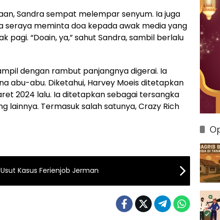
an, Sandra sempat melempar senyum. Ia juga
a seraya meminta doa kepada awak media yang
pagi. “Doain, ya,” sahut Sandra, sambil berlalu
mpil dengan rambut panjangnya digerai. Ia
a abu-abu. Diketahui, Harvey Moeis ditetapkan
ret 2024 lalu. Ia ditetapkan sebagai tersangka
g lainnya. Termasuk salah satunya, Crazy Rich
Op
 Usut Kasus Ferienjob Jerman