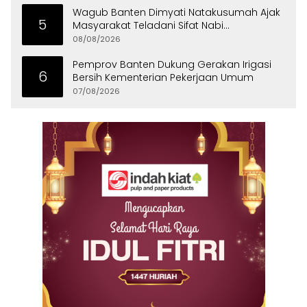
Wagub Banten Dimyati Natakusumah Ajak
5
Masyarakat Teladani Sifat Nabi
Muhammad
08/08/2026
Pemprov Banten Dukung Gerakan Irigasi
6
Bersih Kementerian Pekerjaan Umum
07/08/2026