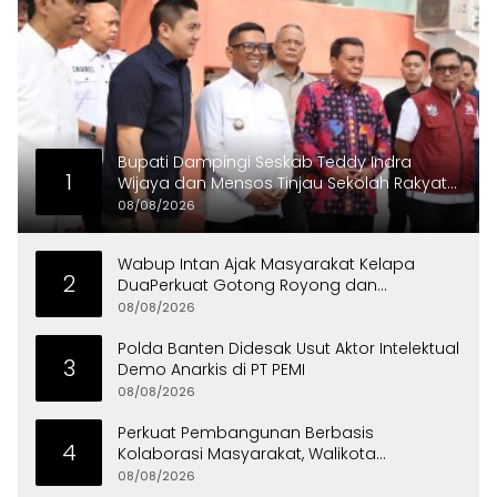
Bupati Dampingi Seskab Teddy Indra
1
Wijaya dan Mensos Tinjau Sekolah Rakyat
di Curug
08/08/2026
Wabup Intan Ajak Masyarakat Kelapa
2
DuaPerkuat Gotong Royong dan
Persatuan
08/08/2026
Polda Banten Didesak Usut Aktor Intelektual
3
Demo Anarkis di PT PEMI
08/08/2026
Perkuat Pembangunan Berbasis
4
Kolaborasi Masyarakat, Walikota
Tangerang Raih LPM Award 2026
08/08/2026