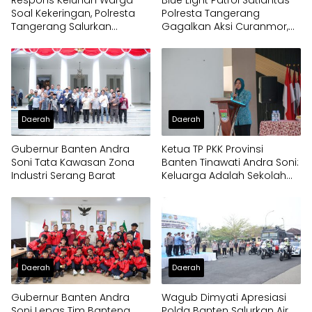
Respons Keluhan Warga
Blue Light Patrol Satlantas
Soal Kekeringan, Polresta
Polresta Tangerang
Tangerang Salurkan
Gagalkan Aksi Curanmor,
Bantuan Air Bersih ke
Dua Pria Diamankan
Panongan
Daerah
Daerah
Gubernur Banten Andra
Ketua TP PKK Provinsi
Soni Tata Kawasan Zona
Banten Tinawati Andra Soni:
Industri Serang Barat
Keluarga Adalah Sekolah
Pertama
Daerah
Daerah
Gubernur Banten Andra
Wagub Dimyati Apresiasi
Soni Lepas Tim Banteng
Polda Banten Salurkan Air