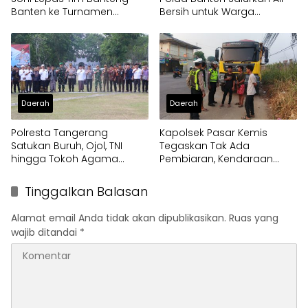
Banten ke Turnamen
Bersih untuk Warga
Nasional Soekarno Cup
Terdampak Kekeringan
Daerah
Daerah
Polresta Tangerang
Kapolsek Pasar Kemis
Satukan Buruh, Ojol, TNI
Tegaskan Tak Ada
hingga Tokoh Agama
Pembiaran, Kendaraan
dalam Sabuk Kamtibmas
Berat di Bahu Jalan
Langsung Ditertibkan
Tinggalkan Balasan
Alamat email Anda tidak akan dipublikasikan.
Ruas yang
wajib ditandai
*