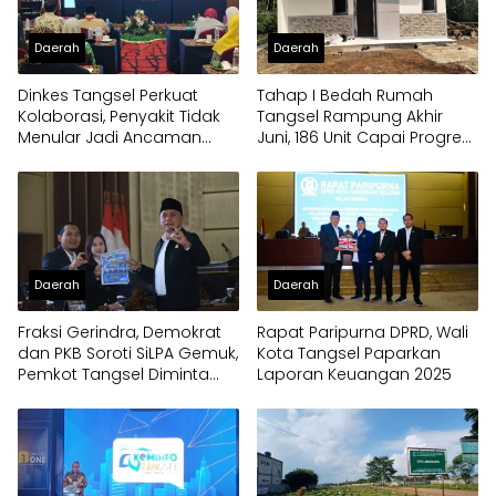
Daerah
Daerah
Dinkes Tangsel Perkuat
Tahap I Bedah Rumah
Kolaborasi, Penyakit Tidak
Tangsel Rampung Akhir
Menular Jadi Ancaman
Juni, 186 Unit Capai Progres
Utama
100 Persen
Daerah
Daerah
Fraksi Gerindra, Demokrat
Rapat Paripurna DPRD, Wali
dan PKB Soroti SiLPA Gemuk,
Kota Tangsel Paparkan
Pemkot Tangsel Diminta
Laporan Keuangan 2025
Percepat Eksekusi Program