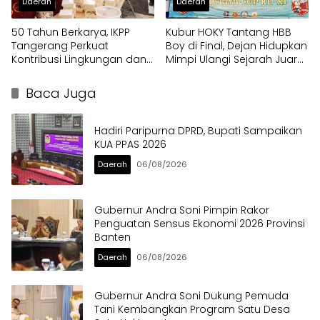
Daerah
Daerah
50 Tahun Berkarya, IKPP
Kubur HOKY Tantang HBB
Tangerang Perkuat
Boy di Final, Dejan Hidupkan
Kontribusi Lingkungan dan
Mimpi Ulangi Sejarah Juara
Sosial melalui Rekam Jejak
Pakujaya Cup 2023
Penghargaan Berkelanjutan
Baca Juga
Hadiri Paripurna DPRD, Bupati Sampaikan
KUA PPAS 2026
Daerah
06/08/2026
Gubernur Andra Soni Pimpin Rakor
Penguatan Sensus Ekonomi 2026 Provinsi
Banten
Daerah
06/08/2026
Gubernur Andra Soni Dukung Pemuda
Tani Kembangkan Program Satu Desa