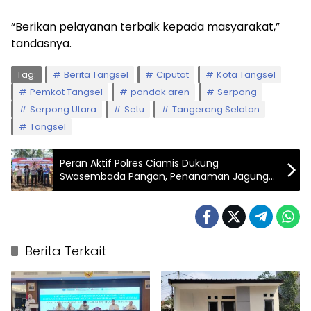
“Berikan pelayanan terbaik kepada masyarakat,”
tandasnya.
Tag:
Berita Tangsel
Ciputat
Kota Tangsel
Pemkot Tangsel
pondok aren
Serpong
Serpong Utara
Setu
Tangerang Selatan
Tangsel
Peran Aktif Polres Ciamis Dukung
Swasembada Pangan, Penanaman Jagung
Serentak Digelar di Maleber
Berita Terkait