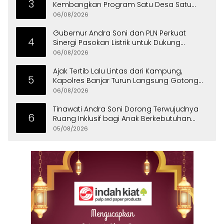
3
Kembangkan Program Satu Desa Satu
Hektare Jagung
06/08/2026
Gubernur Andra Soni dan PLN Perkuat
4
Sinergi Pasokan Listrik untuk Dukung
Investasi
06/08/2026
Ajak Tertib Lalu Lintas dari Kampung,
5
Kapolres Banjar Turun Langsung Gotong
Royong Bersama Warga
06/08/2026
Tinawati Andra Soni Dorong Terwujudnya
6
Ruang Inklusif bagi Anak Berkebutuhan
Khusus
05/08/2026