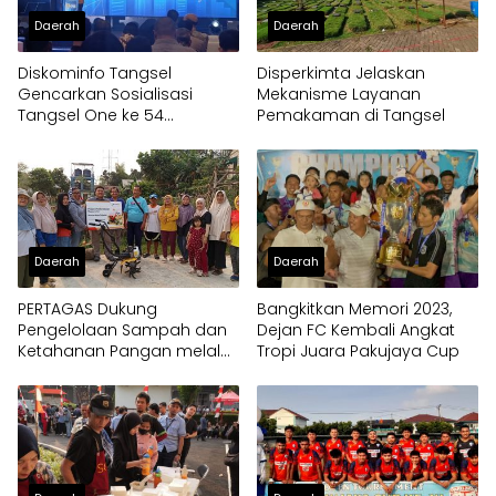
Daerah
Daerah
Diskominfo Tangsel
Disperkimta Jelaskan
Gencarkan Sosialisasi
Mekanisme Layanan
Tangsel One ke 54
Pemakaman di Tangsel
Kelurahan
Daerah
Daerah
PERTAGAS Dukung
Bangkitkan Memori 2023,
Pengelolaan Sampah dan
Dejan FC Kembali Angkat
Ketahanan Pangan melalui
Tropi Juara Pakujaya Cup
Bantuan Mesin Cultivator