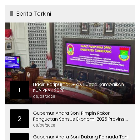
Berita Terkini
Hadiri Paripurna DPRD, Bupati Sampaikan
1
KUA PPAS 2026
06/08/2026
Gubernur Andra Soni Pimpin Rakor
2
Penguatan Sensus Ekonomi 2026 Provinsi
Banten
06/08/2026
Gubernur Andra Soni Dukung Pemuda Tani