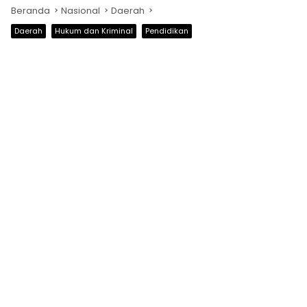
Beranda
Nasional
Daerah
Daerah
Hukum dan Kriminal
Pendidikan