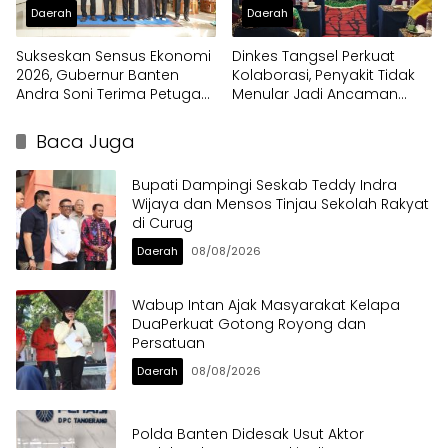
Daerah
Daerah
Sukseskan Sensus Ekonomi
Dinkes Tangsel Perkuat
2026, Gubernur Banten
Kolaborasi, Penyakit Tidak
Andra Soni Terima Petugas
Menular Jadi Ancaman
Pendata Lapangan
Utama
Baca Juga
Bupati Dampingi Seskab Teddy Indra
Wijaya dan Mensos Tinjau Sekolah Rakyat
di Curug
Daerah
08/08/2026
Wabup Intan Ajak Masyarakat Kelapa
DuaPerkuat Gotong Royong dan
Persatuan
Daerah
08/08/2026
Polda Banten Didesak Usut Aktor