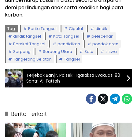
dan berharap kasus ini diusut secara transparan
demi perlindungan anak serta keadilan bagi para
korban.
Tag:
Berita Tangsel
Ciputat
dindik
dindik tangsel
Kota Tangsel
pelecehan
Pemkot Tangsel
pendidikan
pondok aren
Serpong
Serpong Utara
Setu
siswa
Tangerang Selatan
Tangsel
Terjebak Banjir, Polsek Tigaraksa Evakuasi 80
Santri Al-Fattah
Berita Terkait