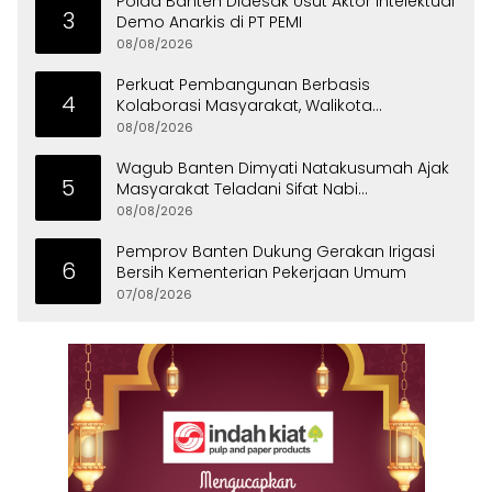
Polda Banten Didesak Usut Aktor Intelektual
3
Demo Anarkis di PT PEMI
08/08/2026
Perkuat Pembangunan Berbasis
4
Kolaborasi Masyarakat, Walikota
Tangerang Raih LPM Award 2026
08/08/2026
Wagub Banten Dimyati Natakusumah Ajak
5
Masyarakat Teladani Sifat Nabi
Muhammad
08/08/2026
Pemprov Banten Dukung Gerakan Irigasi
6
Bersih Kementerian Pekerjaan Umum
07/08/2026