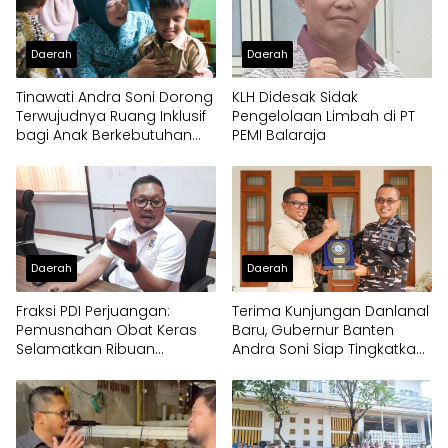
Daerah
Daerah
Tinawati Andra Soni Dorong
KLH Didesak Sidak
Terwujudnya Ruang Inklusif
Pengelolaan Limbah di PT
bagi Anak Berkebutuhan
PEMI Balaraja
Khusus
Daerah
Daerah
Fraksi PDI Perjuangan:
Terima Kunjungan Danlanal
Pemusnahan Obat Keras
Baru, Gubernur Banten
Selamatkan Ribuan
Andra Soni Siap Tingkatkan
Generasi Muda Tangsel
Kolaborasi