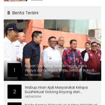
Berita Terkini
Bupati Dampingi Seskab Teddy Indra
1
Wijaya dan Mensos Tinjau Sekolah Rakyat
di Curug
08/08/2026
Wabup Intan Ajak Masyarakat Kelapa
2
DuaPerkuat Gotong Royong dan
Persatuan
08/08/2026