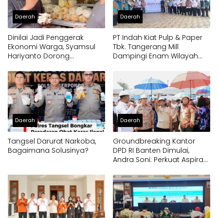
Daerah
Daerah
Dinilai Jadi Penggerak
PT Indah Kiat Pulp & Paper
Ekonomi Warga, Syamsul
Tbk. Tangerang Mill
Hariyanto Dorong
Dampingi Enam Wilayah
Pengembangan Budidaya
Binaan
Jamur Crispy di Serpong
Daerah
Daerah
Tangsel Darurat Narkoba,
Groundbreaking Kantor
Bagaimana Solusinya?
DPD RI Banten Dimulai,
Andra Soni: Perkuat Aspirasi
Daerah ke Pusat