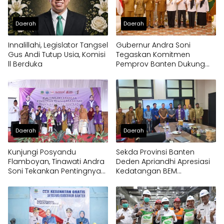
Daerah
Daerah
Innalillahi, Legislator Tangsel
Gubernur Andra Soni
Gus Andi Tutup Usia, Komisi
Tegaskan Komitmen
ll Berduka
Pemprov Banten Dukung
Program Makan Bergizi
Gratis
Daerah
Daerah
Kunjungi Posyandu
Sekda Provinsi Banten
Flamboyan, Tinawati Andra
Deden Apriandhi Apresiasi
Soni Tekankan Pentingnya
Kedatangan BEM
Solidaritas
Nusantara