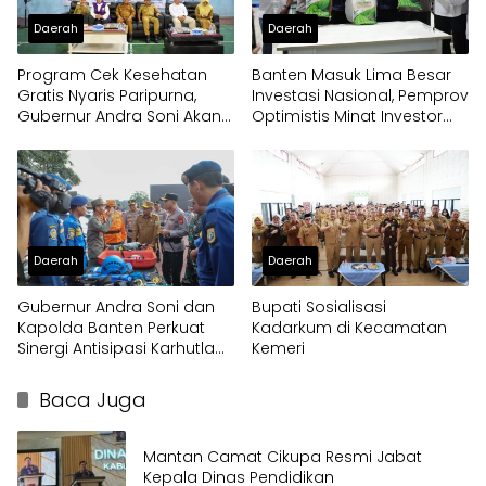
Daerah
Daerah
Program Cek Kesehatan
Banten Masuk Lima Besar
Gratis Nyaris Paripurna,
Investasi Nasional, Pemprov
Gubernur Andra Soni Akan
Optimistis Minat Investor
Perluas Layanan
Terus Tumbuh
Daerah
Daerah
Gubernur Andra Soni dan
Bupati Sosialisasi
Kapolda Banten Perkuat
Kadarkum di Kecamatan
Sinergi Antisipasi Karhutla
Kemeri
dan Kekeringan
Baca Juga
Mantan Camat Cikupa Resmi Jabat
Kepala Dinas Pendidikan