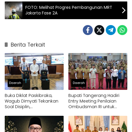
FOTO: Melihat Progres Pembangunan MRT
Jakarta Fase 2A
Berita Terkait
Daerah
Daerah
Buka Diklat Paskibraka,
Bupati Tangerang Hadiri
Wagub Dimyati Tekankan
Entry Meeting Penilaian
Soal Disiplin,
Ombudsman RI untuk
Kepemimpinan, dan
Tingkatkan Kualitas
Prestasi Akademik
Pelayanan Publik