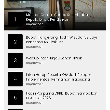
Mantan Camat Cikupa Resmi Jabat
1
Kepala Dinas Pendidikan
06/08/2026
Bupati Tangerang Hadiri Wisuda 132 Bayi
2
Penerima ASI Eksklusif
06/08/2026
Wabup Intan Tinjau Lahan TPS3R
3
06/08/2026
Intan Harap Peserta KHA Jadi Pelopor
4
Implementasi Permainan Tradisional
06/08/2026
Hadiri Paripurna DPRD, Bupati Sampaikan
5
KUA PPAS 2026
06/08/2026