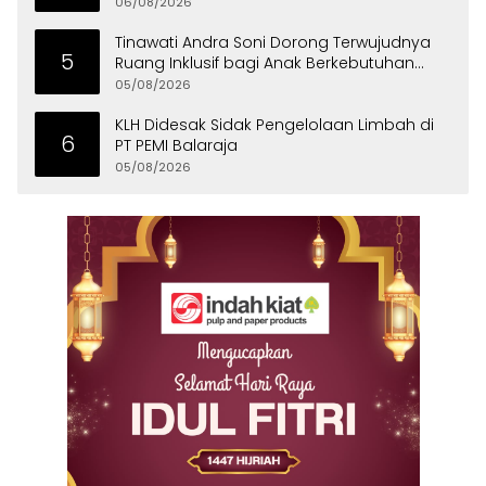
Royong Bersama Warga
06/08/2026
Tinawati Andra Soni Dorong Terwujudnya
5
Ruang Inklusif bagi Anak Berkebutuhan
Khusus
05/08/2026
KLH Didesak Sidak Pengelolaan Limbah di
6
PT PEMI Balaraja
05/08/2026