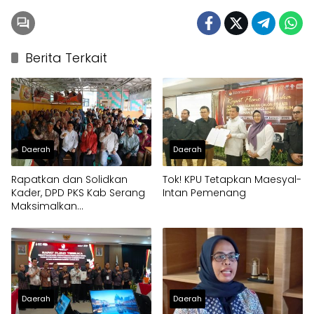
Berita Terkait
Daerah
Daerah
Rapatkan dan Solidkan
Tok! KPU Tetapkan Maesyal-
Kader, DPD PKS Kab Serang
Intan Pemenang
Maksimalkan
Kemenenangan Ratu
Zakiyah – Najib Hamas
pada PSU 19 April
Daerah
Daerah