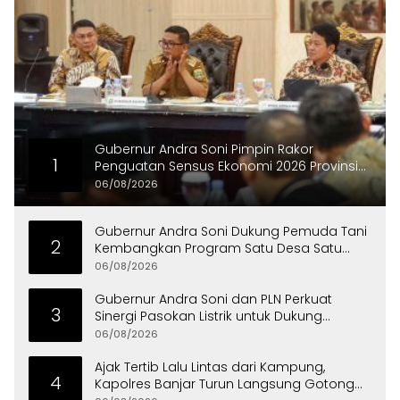
Gubernur Andra Soni Pimpin Rakor
1
Penguatan Sensus Ekonomi 2026 Provinsi
Banten
06/08/2026
Gubernur Andra Soni Dukung Pemuda Tani
2
Kembangkan Program Satu Desa Satu
Hektare Jagung
06/08/2026
Gubernur Andra Soni dan PLN Perkuat
3
Sinergi Pasokan Listrik untuk Dukung
Investasi
06/08/2026
Ajak Tertib Lalu Lintas dari Kampung,
4
Kapolres Banjar Turun Langsung Gotong