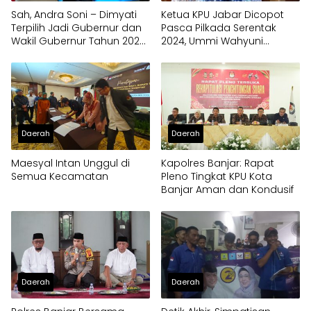
Sah, Andra Soni – Dimyati
Ketua KPU Jabar Dicopot
Terpilih Jadi Gubernur dan
Pasca Pilkada Serentak
Wakil Gubernur Tahun 2024,
2024, Ummi Wahyuni
Raih 3.102.501 suara
Melawan
Daerah
Daerah
Maesyal Intan Unggul di
Kapolres Banjar: Rapat
Semua Kecamatan
Pleno Tingkat KPU Kota
Banjar Aman dan Kondusif
Daerah
Daerah