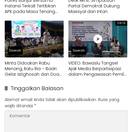
Polres Banjar Bersama
Detik Akhir, Simpatisan
Instansi Terkait Tertibkan
Partai Demokrat Dukung
APK pada Masa Tenang
Maesyal dan Intan
Pilkada Serentak 2024
09:13
Daerah
Daerah
Minta Didoakan Rabu
VIDEO: Bawaslu Tangsel
Menang, Ratu Ria – Badri
Ajak Media Berpartisipasi
Gelar Istighosah dan Doa
dalam Pengawasan Pemilu
Bersama
Serentak
Tinggalkan Balasan
Alamat email Anda tidak akan dipublikasikan.
Ruas yang
wajib ditandai
*