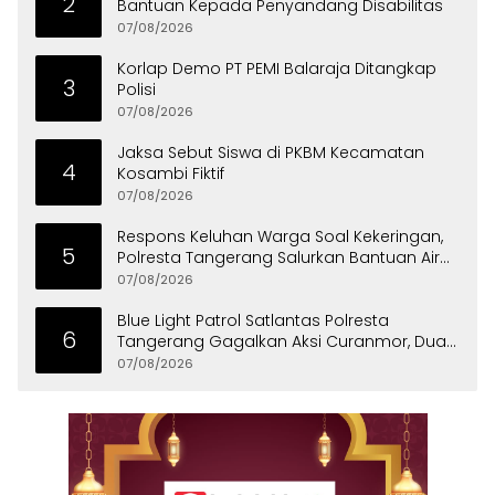
2
Bantuan Kepada Penyandang Disabilitas
07/08/2026
Korlap Demo PT PEMI Balaraja Ditangkap
3
Polisi
07/08/2026
Jaksa Sebut Siswa di PKBM Kecamatan
4
Kosambi Fiktif
07/08/2026
Respons Keluhan Warga Soal Kekeringan,
5
Polresta Tangerang Salurkan Bantuan Air
Bersih ke Panongan
07/08/2026
Blue Light Patrol Satlantas Polresta
6
Tangerang Gagalkan Aksi Curanmor, Dua
Pria Diamankan
07/08/2026