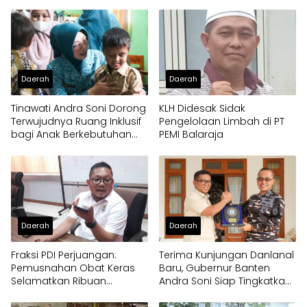
Daerah
Daerah
Tinawati Andra Soni Dorong
KLH Didesak Sidak
Terwujudnya Ruang Inklusif
Pengelolaan Limbah di PT
bagi Anak Berkebutuhan
PEMI Balaraja
Khusus
Daerah
Daerah
Fraksi PDI Perjuangan:
Terima Kunjungan Danlanal
Pemusnahan Obat Keras
Baru, Gubernur Banten
Selamatkan Ribuan
Andra Soni Siap Tingkatkan
Generasi Muda Tangsel
Kolaborasi