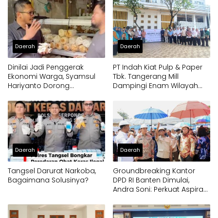
Daerah
Daerah
Dinilai Jadi Penggerak
PT Indah Kiat Pulp & Paper
Ekonomi Warga, Syamsul
Tbk. Tangerang Mill
Hariyanto Dorong
Dampingi Enam Wilayah
Pengembangan Budidaya
Binaan
Jamur Crispy di Serpong
Daerah
Daerah
Tangsel Darurat Narkoba,
Groundbreaking Kantor
Bagaimana Solusinya?
DPD RI Banten Dimulai,
Andra Soni: Perkuat Aspirasi
Daerah ke Pusat