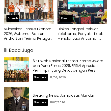
Daerah
Daerah
Sukseskan Sensus Ekonomi
Dinkes Tangsel Perkuat
2026, Gubernur Banten
Kolaborasi, Penyakit Tidak
Andra Soni Terima Petugas
Menular Jadi Ancaman
Pendata Lapangan
Utama
Baca Juga
67 Tokoh Nasional Terima Pimred Award
dan Pena Emas 2026, FPRMI Apresiasi
Pemimpin yang Dekat dengan Pers
Nasional
19/07/2026
Breaking News: Jampidsus Mundur
Nasional
11/07/2026