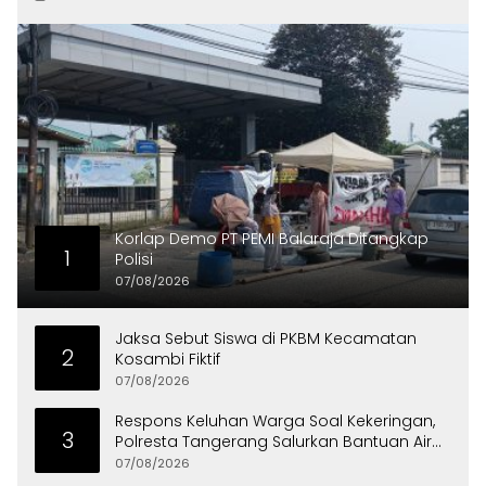
Korlap Demo PT PEMI Balaraja Ditangkap
1
Polisi
07/08/2026
Jaksa Sebut Siswa di PKBM Kecamatan
2
Kosambi Fiktif
07/08/2026
Respons Keluhan Warga Soal Kekeringan,
3
Polresta Tangerang Salurkan Bantuan Air
Bersih ke Panongan
07/08/2026