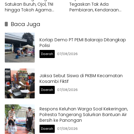
Satukan Buruh, Ojol, TNI
Tegaskan Tak Ada
hingga Tokoh Agama
Pembiaran, Kendaraan
dalam Sabuk Kamtibmas
Berat di Bahu Jalan
Langsung Ditertibkan
Baca Juga
Korlap Demo PT PEMI Balaraja Ditangkap
Polisi
Daerah
07/08/2026
Jaksa Sebut Siswa di PKBM Kecamatan
Kosambi Fiktif
Daerah
07/08/2026
Respons Keluhan Warga Soal Kekeringan,
Polresta Tangerang Salurkan Bantuan Air
Bersih ke Panongan
Daerah
07/08/2026