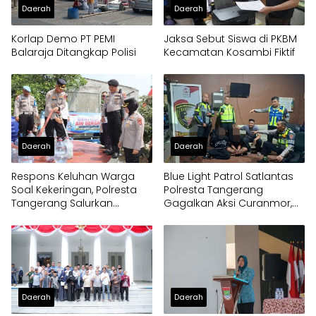
Daerah
Daerah
Korlap Demo PT PEMI
Jaksa Sebut Siswa di PKBM
Balaraja Ditangkap Polisi
Kecamatan Kosambi Fiktif
Daerah
Daerah
Respons Keluhan Warga
Blue Light Patrol Satlantas
Soal Kekeringan, Polresta
Polresta Tangerang
Tangerang Salurkan
Gagalkan Aksi Curanmor,
Bantuan Air Bersih ke
Dua Pria Diamankan
Panongan
Daerah
Daerah