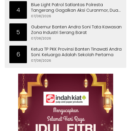
Blue Light Patrol Satlantas Polresta
4
Tangerang Gagalkan Aksi Curanmor, Dua
Pria Diamankan
07/08/2026
Gubernur Banten Andra Soni Tata Kawasan
5
Zona Industri Serang Barat
07/08/2026
Ketua TP PKK Provinsi Banten Tinawati Andra
6
Soni: Keluarga Adalah Sekolah Pertama
07/08/2026