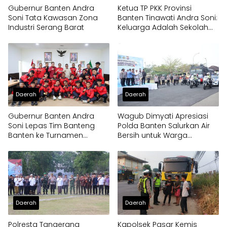
Gubernur Banten Andra
Ketua TP PKK Provinsi
Soni Tata Kawasan Zona
Banten Tinawati Andra Soni:
Industri Serang Barat
Keluarga Adalah Sekolah
Pertama
Daerah
Daerah
Gubernur Banten Andra
Wagub Dimyati Apresiasi
Soni Lepas Tim Banteng
Polda Banten Salurkan Air
Banten ke Turnamen
Bersih untuk Warga
Nasional Soekarno Cup
Terdampak Kekeringan
Daerah
Daerah
Polresta Tangerang
Kapolsek Pasar Kemis