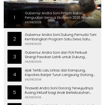
Gubernur Andra Soni Pimpin Rakor
1
Penguatan Sensus Ekonomi 2026 Provinsi
Banten
06/08/2026
Gubernur Andra Soni Dukung Pemuda Tani
2
Kembangkan Program Satu Desa Satu
Hektare Jagung
06/08/2026
Gubernur Andra Soni dan PLN Perkuat
3
Sinergi Pasokan Listrik untuk Dukung
Investasi
06/08/2026
Ajak Tertib Lalu Lintas dari Kampung,
4
Kapolres Banjar Turun Langsung Gotong
Royong Bersama Warga
06/08/2026
Tinawati Andra Soni Dorong Terwujudnya
5
Ruang Inklusif bagi Anak Berkebutuhan
Khusus
05/08/2026