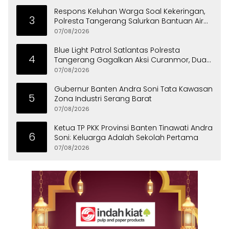
Respons Keluhan Warga Soal Kekeringan,
3
Polresta Tangerang Salurkan Bantuan Air
Bersih ke Panongan
07/08/2026
Blue Light Patrol Satlantas Polresta
4
Tangerang Gagalkan Aksi Curanmor, Dua
Pria Diamankan
07/08/2026
Gubernur Banten Andra Soni Tata Kawasan
5
Zona Industri Serang Barat
07/08/2026
Ketua TP PKK Provinsi Banten Tinawati Andra
6
Soni: Keluarga Adalah Sekolah Pertama
07/08/2026