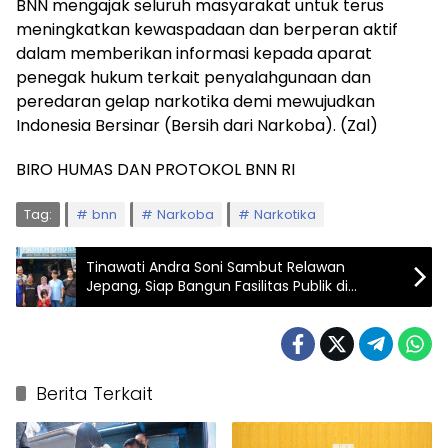
BNN mengajak seluruh masyarakat untuk terus
meningkatkan kewaspadaan dan berperan aktif
dalam memberikan informasi kepada aparat
penegak hukum terkait penyalahgunaan dan
peredaran gelap narkotika demi mewujudkan
Indonesia Bersinar (Bersih dari Narkoba). (Zal)
BIRO HUMAS DAN PROTOKOL BNN RI
Tag:
bnn
Narkoba
Narkotika
Tinawati Andra Soni Sambut Relawan
Jepang, Siap Bangun Fasilitas Publik di
Kabupaten Serang
Berita Terkait