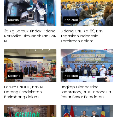
Daerah
Nasional
35 Kg Barbuk Tindak Pidana
Sidang CND Ke-69, BNN
Narkotika Dimusnahkan BNN
Tegaskan Indonesia
RI
Komitmen dalam
Pengendalian Narkotika
Nasional
Nasional
Forum UNODC, BNN RI
Ungkap Clandestine
Dorong Pendekatan
Laboratory, Bukti Indonesia
Berimbang dalam
Pasar Besar Peredaran
Penanganan Narkotika
Gelap Narkoba