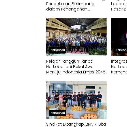
Pendekatan Berimbang
Laborat
dalam Penanganan
Pasar B
Narkotika
Narkob
Nasional
Nasion
Pelajar Tangguh Tanpa
Integras
Narkoba jadi Bekal Awal
Narkob
Menuju Indonesia Emas 2045
Kemen
Nasional
Sindikat Ditangkap, BNN RI Sita