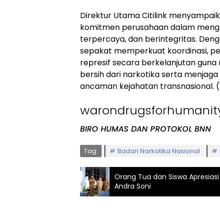
Direktur Utama Citilink menyampai
komitmen perusahaan dalam mengha
terpercaya, dan berintegritas. Den
sepakat memperkuat koordinasi, per
represif secara berkelanjutan gun
bersih dari narkotika serta menja
ancaman kejahatan transnasional. (
warondrugsforhumanit
BIRO HUMAS DAN PROTOKOL BNN
Tag:
Badan Narkotika Nasional
Orang Tua dan Siswa Apresias
Andra Soni