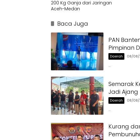
200 Kg Ganja dari Jaringan
Aceh-Medan
Baca Juga
PAN Banten 
Pimpinan D
Daerah
08/08/
…
Semarak K
Jadi Ajan
Daerah
08/08/
…
Kurang dar
Pembunuhan