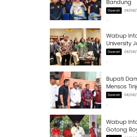
Bandung
Daerah
08/08/
…
Wabup Int
University 
Daerah
08/08/
…
Bupati Dam
Mensos Tin
Daerah
08/08/
…
Wabup Int
Gotong Ro