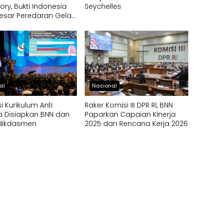
ory, Bukti Indonesia
Seychelles
esar Peredaran Gelap
a
al
Nasional
i Kurikulum Anti
Raker Komisi III DPR RI, BNN
a Disiapkan BNN dan
Paparkan Capaian Kinerja
dikdasmen
2025 dan Rencana Kerja 2026