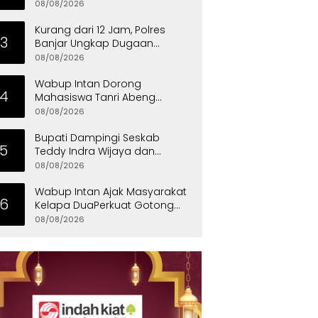
Ajang Pererat Kekompakan
08/08/2026
Warga
Kurang dari 12 Jam, Polres
3
Banjar Ungkap Dugaan
Pembunuhan Berencana,
08/08/2026
Tersangka Diciduk di Bandung
Wabup Intan Dorong
4
Mahasiswa Tanri Abeng
University Jadi Generasi
08/08/2026
Unggul
Bupati Dampingi Seskab
5
Teddy Indra Wijaya dan
Mensos Tinjau Sekolah Rakyat
08/08/2026
di Curug
Wabup Intan Ajak Masyarakat
6
Kelapa DuaPerkuat Gotong
Royong dan Persatuan
08/08/2026