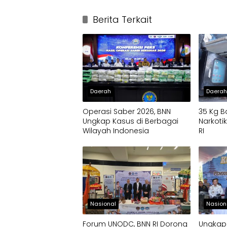
Berita Terkait
Daerah
Daera
Operasi Saber 2026, BNN
35 Kg B
Ungkap Kasus di Berbagai
Narkot
Wilayah Indonesia
RI
Nasional
Nasion
Forum UNODC, BNN RI Dorong
Ungkap