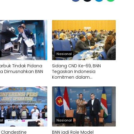
h
Nasional
arbuk Tindak Pidana
Sidang CND Ke-69, BNN
ika Dimusnahkan BNN
Tegaskan Indonesia
Komitmen dalam
Pengendalian Narkotika
al
Nasional
 Clandestine
BNN jadi Role Model