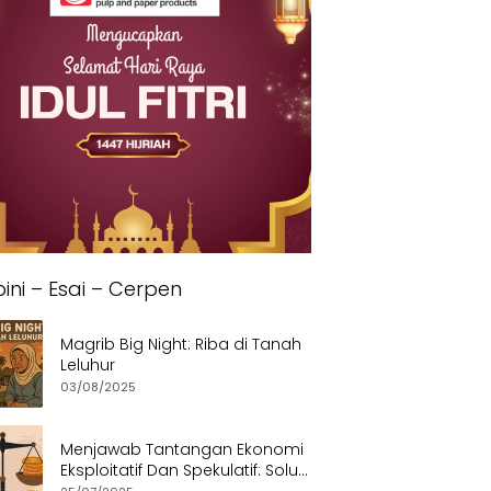
ini – Esai – Cerpen
Magrib Big Night: Riba di Tanah
Leluhur
03/08/2025
Menjawab Tantangan Ekonomi
Eksploitatif Dan Spekulatif: Solusi
Etis dan Berkeadilan