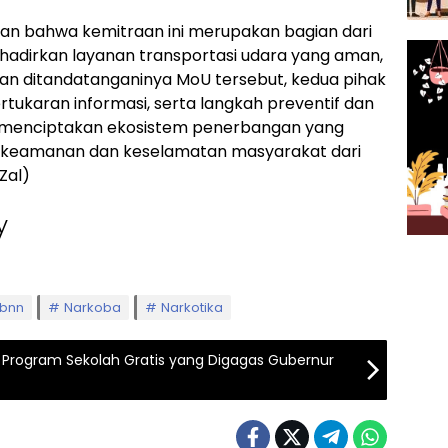
kan bahwa kemitraan ini merupakan bagian dari
dirkan layanan transportasi udara yang aman,
gan ditandatanganinya MoU tersebut, kedua pihak
tukaran informasi, serta langkah preventif dan
a menciptakan ekosistem penerbangan yang
ga keamanan dan keselamatan masyarakat dari
Zal)
y
bnn
Narkoba
Narkotika
i Program Sekolah Gratis yang Digagas Gubernur