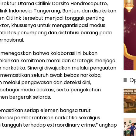
irektur Utama Citilink Darsito Hendrosaputro,
ilink Indonesia, Tangerang, Banten, dan disaksikan
n Citilink tersebut menjadi tonggak penting
ktor, khususnya untuk mengantisipasi modus
bilitas penumpang dan distribusi barang pada
rnasional.
 menegaskan bahwa kolaborasi ini bukan
melainkan komitmen moral dan strategis menjaga
 narkotika. Sinergi diwujudkan melalui penguatan
memastikan seluruh awak bebas narkoba,
Op
 melalui pengawasan dan deteksi dini,
ebagai media edukasi, serta pengokohan
emen bergerak selaras.
 memastikan setiap elemen bangsa turut
lerasi pemberantasan narkotika sekaligus
 tangguh terhadap extraordinary crime,” ungkap