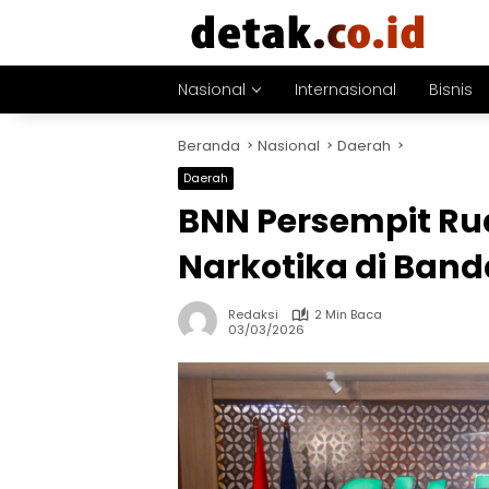
Langsung
ke
konten
Nasional
Internasional
Bisnis
Beranda
Nasional
Daerah
Daerah
BNN Persempit Ru
Narkotika di Band
Redaksi
2 Min Baca
03/03/2026