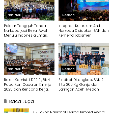
Nasional
Nasional
Pelajar Tangguh Tanpa
Integrasi Kurikulum Anti
Narkoba jadi Bekal Awal
Narkoba Disiapkan BNN dan
Menuju Indonesia Emas
Kemendikdasmen
2045
Nasional
Nasional
Raker Komisi III DPR RI, BNN
Sindikat Ditangkap, BNN RI
Paparkan Capaian Kinerja
Sita 200 Kg Ganja dari
2025 dan Rencana Kerja
Jaringan Aceh-Medan
2026
Baca Juga
67 Tokoh Nasional Terima Pimred Award