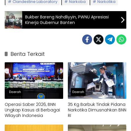
Clandestine Laboratory
Narkoba
Narkotika
Bukber Bareng Nahdliyyin, PWNU Apresiasi
Kinerja Gubernur Banten
Berita Terkait
Daerah
Daerah
Operasi Saber 2026, BNN
35 Kg Barbuk Tindak Pidana
Ungkap Kasus di Berbagai
Narkotika Dimusnahkan BNN
Wilayah Indonesia
RI