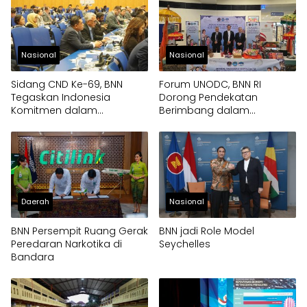
Nasional
Nasional
Sidang CND Ke-69, BNN
Forum UNODC, BNN RI
Tegaskan Indonesia
Dorong Pendekatan
Komitmen dalam
Berimbang dalam
Pengendalian Narkotika
Penanganan Narkotika
Daerah
Nasional
BNN Persempit Ruang Gerak
BNN jadi Role Model
Peredaran Narkotika di
Seychelles
Bandara