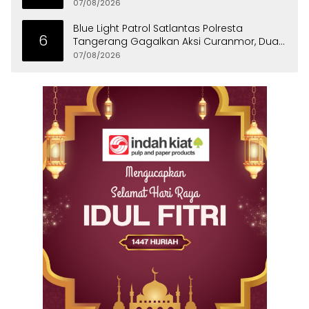
Bersih ke Panongan
07/08/2026
Blue Light Patrol Satlantas Polresta
6
Tangerang Gagalkan Aksi Curanmor, Dua
Pria Diamankan
07/08/2026