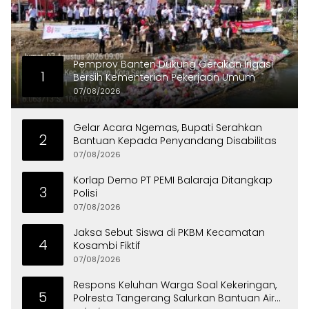
Pemprov Banten Dukung Gerakan Irigasi
1
Bersih Kementerian Pekerjaan Umum
07/08/2026
Gelar Acara Ngemas, Bupati Serahkan
2
Bantuan Kepada Penyandang Disabilitas
07/08/2026
Korlap Demo PT PEMI Balaraja Ditangkap
3
Polisi
07/08/2026
Jaksa Sebut Siswa di PKBM Kecamatan
4
Kosambi Fiktif
07/08/2026
Respons Keluhan Warga Soal Kekeringan,
5
Polresta Tangerang Salurkan Bantuan Air