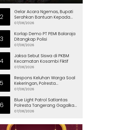
Gelar Acara Ngemas, Bupati
2
Serahkan Bantuan Kepada
Penyandang Disabilitas
07/08/2026
Korlap Demo PT PEMI Balaraja
3
Ditangkap Polisi
07/08/2026
Jaksa Sebut Siswa di PKBM
4
Kecamatan Kosambi Fiktif
07/08/2026
Respons Keluhan Warga Soal
5
Kekeringan, Polresta
Tangerang Salurkan Bantuan
07/08/2026
Air Bersih ke Panongan
Blue Light Patrol Satlantas
6
Polresta Tangerang Gagalkan
Aksi Curanmor, Dua Pria
07/08/2026
Diamankan