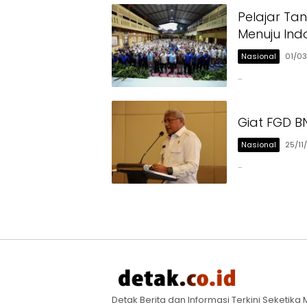
Pelajar Ta
Menuju Ind
Nasional
01/0
…
Giat FGD B
Nasional
25/11
…
Detak Berita dan Informasi Terkini Seketik