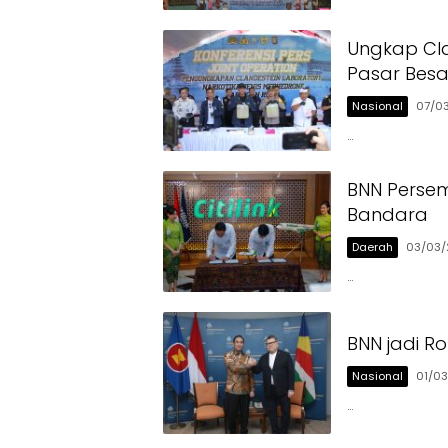
Ungkap Cla
Pasar Bes
Nasional
07/0
…
BNN Persem
Bandara
Daerah
03/03/
…
BNN jadi Ro
Nasional
01/0
…