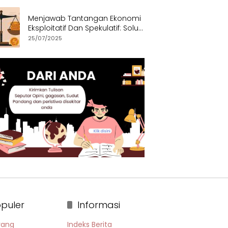
Menjawab Tantangan Ekonomi
Eksploitatif Dan Spekulatif: Solusi
Etis dan Berkeadilan
25/07/2025
puler
Informasi
rang
Indeks Berita