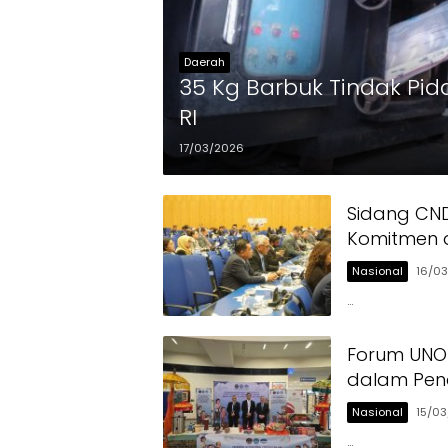
Daerah
35 Kg Barbuk Tindak Pi
RI
17/03/2026
Sidang CND
Komitmen 
Nasional
16/0
…
Forum UNO
dalam Pen
Nasional
15/0
…