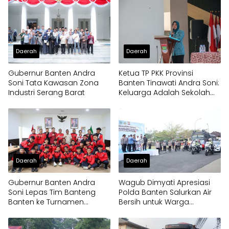
Panongan
Daerah
Daerah
Gubernur Banten Andra
Ketua TP PKK Provinsi
Soni Tata Kawasan Zona
Banten Tinawati Andra Soni:
Industri Serang Barat
Keluarga Adalah Sekolah
Pertama
Daerah
Daerah
Gubernur Banten Andra
Wagub Dimyati Apresiasi
Soni Lepas Tim Banteng
Polda Banten Salurkan Air
Banten ke Turnamen
Bersih untuk Warga
Nasional Soekarno Cup
Terdampak Kekeringan