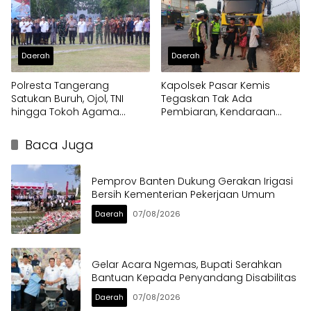
Daerah
Daerah
Polresta Tangerang
Kapolsek Pasar Kemis
Satukan Buruh, Ojol, TNI
Tegaskan Tak Ada
hingga Tokoh Agama
Pembiaran, Kendaraan
dalam Sabuk Kamtibmas
Berat di Bahu Jalan
Langsung Ditertibkan
Baca Juga
Pemprov Banten Dukung Gerakan Irigasi
Bersih Kementerian Pekerjaan Umum
Daerah
07/08/2026
Gelar Acara Ngemas, Bupati Serahkan
Bantuan Kepada Penyandang Disabilitas
Daerah
07/08/2026