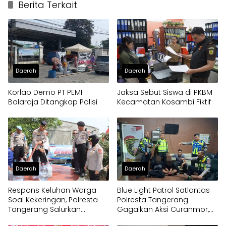
Berita Terkait
Daerah
Daerah
Korlap Demo PT PEMI
Jaksa Sebut Siswa di PKBM
Balaraja Ditangkap Polisi
Kecamatan Kosambi Fiktif
Daerah
Daerah
Respons Keluhan Warga
Blue Light Patrol Satlantas
Soal Kekeringan, Polresta
Polresta Tangerang
Tangerang Salurkan
Gagalkan Aksi Curanmor,
Bantuan Air Bersih ke
Dua Pria Diamankan