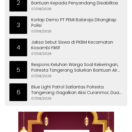
2
Bantuan Kepada Penyandang Disabilitas
07/08/2026
Korlap Demo PT PEMI Balaraja Ditangkap
3
Polisi
07/08/2026
Jaksa Sebut Siswa di PKBM Kecamatan
4
Kosambi Fiktif
07/08/2026
Respons Keluhan Warga Soal Kekeringan,
5
Polresta Tangerang Salurkan Bantuan Air
Bersih ke Panongan
07/08/2026
Blue Light Patrol Satlantas Polresta
6
Tangerang Gagalkan Aksi Curanmor, Dua
Pria Diamankan
07/08/2026