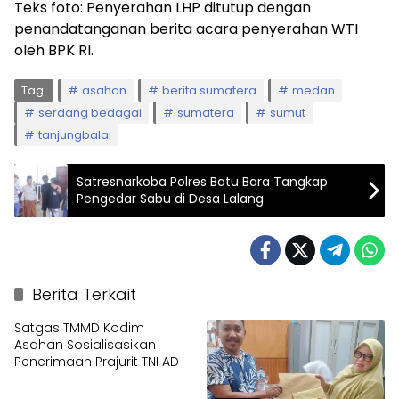
Teks foto: Penyerahan LHP ditutup dengan
penandatanganan berita acara penyerahan WTI
oleh BPK RI.
Tag:
asahan
berita sumatera
medan
serdang bedagai
sumatera
sumut
tanjungbalai
Satresnarkoba Polres Batu Bara Tangkap
Pengedar Sabu di Desa Lalang
Berita Terkait
Satgas TMMD Kodim
Asahan Sosialisasikan
Penerimaan Prajurit TNI AD