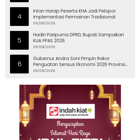
Intan Harap Peserta KHA Jadi Pelopor
4
Implementasi Permainan Tradisional
06/08/2026
Hadiri Paripurna DPRD, Bupati Sampaikan
5
KUA PPAS 2026
06/08/2026
Gubernur Andra Soni Pimpin Rakor
6
Penguatan Sensus Ekonomi 2026 Provinsi
Banten
06/08/2026