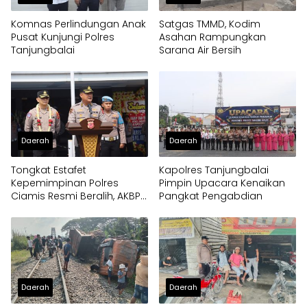
Komnas Perlindungan Anak
Satgas TMMD, Kodim
Pusat Kunjungi Polres
Asahan Rampungkan
Tanjungbalai
Sarana Air Bersih
Daerah
Daerah
Tongkat Estafet
Kapolres Tanjungbalai
Kepemimpinan Polres
Pimpin Upacara Kenaikan
Ciamis Resmi Beralih, AKBP
Pangkat Pengabdian
Eko Iskandar Siap Lanjutkan
Pengabdian Presisi untuk
Masyarakat
Daerah
Daerah