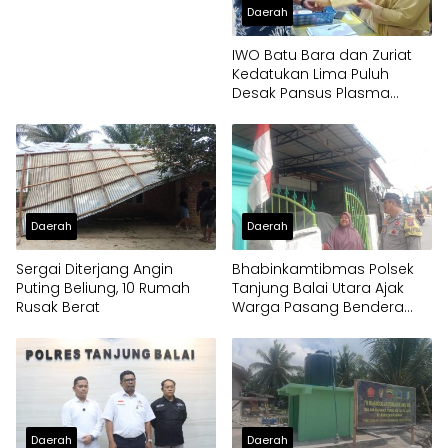
Daerah
IWO Batu Bara dan Zuriat
Kedatukan Lima Puluh
Desak Pansus Plasma
Panggil PT Socfindo, Soroti
Dugaan Penyimpangan
Penerima CPCL
Daerah
Daerah
Sergai Diterjang Angin
Bhabinkamtibmas Polsek
Puting Beliung, 10 Rumah
Tanjung Balai Utara Ajak
Rusak Berat
Warga Pasang Bendera
Merah Putih
Daerah
Daerah