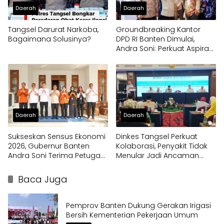
Daerah
Daerah
Tangsel Darurat Narkoba,
Groundbreaking Kantor
Bagaimana Solusinya?
DPD RI Banten Dimulai,
Andra Soni: Perkuat Aspirasi
Daerah ke Pusat
Daerah
Daerah
Sukseskan Sensus Ekonomi
Dinkes Tangsel Perkuat
2026, Gubernur Banten
Kolaborasi, Penyakit Tidak
Andra Soni Terima Petugas
Menular Jadi Ancaman
Pendata Lapangan
Utama
Baca Juga
Pemprov Banten Dukung Gerakan Irigasi
Bersih Kementerian Pekerjaan Umum