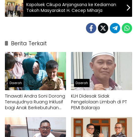
Kapolsek Cikupa Anjangsana ke Kediaman
Tokoh Masyarakat H. Cecep Miharja
Berita Terkait
Daerah
Daerah
Tinawati Andra Soni Dorong
KLH Didesak Sidak
Terwujudnya Ruang Inklusif
Pengelolaan Limbah di PT
bagi Anak Berkebutuhan
PEMI Balaraja
Khusus