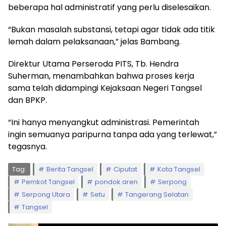
beberapa hal administratif yang perlu diselesaikan.
“Bukan masalah substansi, tetapi agar tidak ada titik
lemah dalam pelaksanaan,” jelas Bambang.
Direktur Utama Perseroda PITS, Tb. Hendra
Suherman, menambahkan bahwa proses kerja
sama telah didampingi Kejaksaan Negeri Tangsel
dan BPKP.
“Ini hanya menyangkut administrasi. Pemerintah
ingin semuanya paripurna tanpa ada yang terlewat,”
tegasnya.
Tag:
Berita Tangsel
Ciputat
Kota Tangsel
Pemkot Tangsel
pondok aren
Serpong
Serpong Utara
Setu
Tangerang Selatan
Tangsel