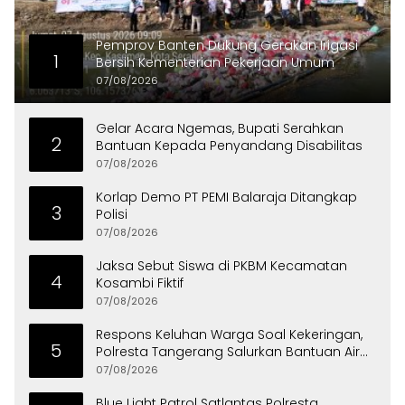
Pemprov Banten Dukung Gerakan Irigasi
1
Bersih Kementerian Pekerjaan Umum
07/08/2026
Gelar Acara Ngemas, Bupati Serahkan
2
Bantuan Kepada Penyandang Disabilitas
07/08/2026
Korlap Demo PT PEMI Balaraja Ditangkap
3
Polisi
07/08/2026
Jaksa Sebut Siswa di PKBM Kecamatan
4
Kosambi Fiktif
07/08/2026
Respons Keluhan Warga Soal Kekeringan,
5
Polresta Tangerang Salurkan Bantuan Air
Bersih ke Panongan
07/08/2026
Blue Light Patrol Satlantas Polresta