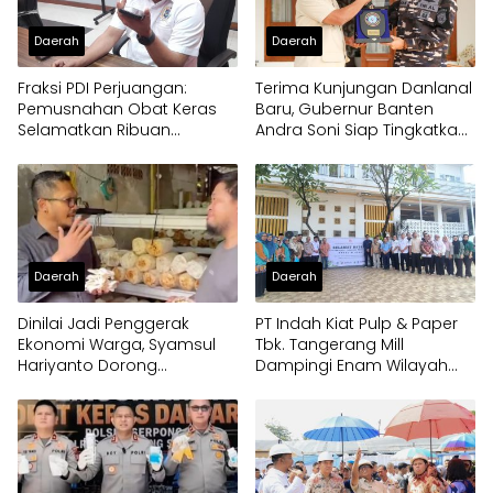
Daerah
Daerah
Fraksi PDI Perjuangan:
Terima Kunjungan Danlanal
Pemusnahan Obat Keras
Baru, Gubernur Banten
Selamatkan Ribuan
Andra Soni Siap Tingkatkan
Generasi Muda Tangsel
Kolaborasi
Daerah
Daerah
Dinilai Jadi Penggerak
PT Indah Kiat Pulp & Paper
Ekonomi Warga, Syamsul
Tbk. Tangerang Mill
Hariyanto Dorong
Dampingi Enam Wilayah
Pengembangan Budidaya
Binaan
Jamur Crispy di Serpong