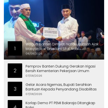
Wagub Banten Dimyati Natakusumah Ajak
1
Masyarakat Teladani Sifat Nabi
Muhammad
08/08/2026
Pemprov Banten Dukung Gerakan Irigasi
2
Bersih Kementerian Pekerjaan Umum
07/08/2026
Gelar Acara Ngemas, Bupati Serahkan
3
Bantuan Kepada Penyandang Disabilitas
07/08/2026
Korlap Demo PT PEMI Balaraja Ditangkap
4
Polisi