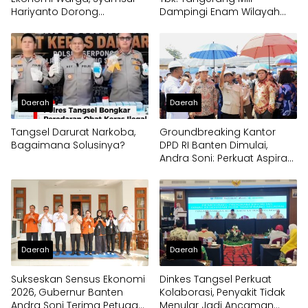
Hariyanto Dorong
Dampingi Enam Wilayah
Pengembangan Budidaya
Binaan
Jamur Crispy di Serpong
Daerah
Daerah
Tangsel Darurat Narkoba,
Groundbreaking Kantor
Bagaimana Solusinya?
DPD RI Banten Dimulai,
Andra Soni: Perkuat Aspirasi
Daerah ke Pusat
Daerah
Daerah
Sukseskan Sensus Ekonomi
Dinkes Tangsel Perkuat
2026, Gubernur Banten
Kolaborasi, Penyakit Tidak
Andra Soni Terima Petugas
Menular Jadi Ancaman