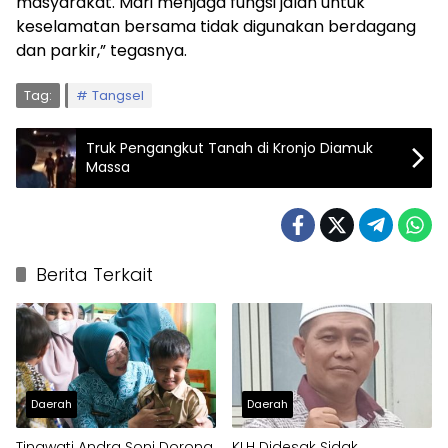
masyarakat. Mari menjaga fungsi jalan untuk
keselamatan bersama tidak digunakan berdagang
dan parkir,” tegasnya.
Tag:
Tangsel
Truk Pengangkut Tanah di Kronjo Diamuk
Massa
Berita Terkait
Daerah
Daerah
Tinawati Andra Soni Dorong
KLH Didesak Sidak