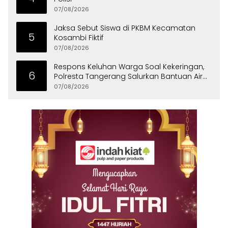
07/08/2026
Jaksa Sebut Siswa di PKBM Kecamatan
5
Kosambi Fiktif
07/08/2026
Respons Keluhan Warga Soal Kekeringan,
6
Polresta Tangerang Salurkan Bantuan Air
Bersih ke Panongan
07/08/2026