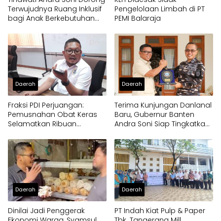
Terwujudnya Ruang Inklusif
Pengelolaan Limbah di PT
bagi Anak Berkebutuhan
PEMI Balaraja
Khusus
Daerah
Daerah
Fraksi PDI Perjuangan:
Terima Kunjungan Danlanal
Pemusnahan Obat Keras
Baru, Gubernur Banten
Selamatkan Ribuan
Andra Soni Siap Tingkatkan
Generasi Muda Tangsel
Kolaborasi
Daerah
Daerah
Dinilai Jadi Penggerak
PT Indah Kiat Pulp & Paper
Ekonomi Warga, Syamsul
Tbk. Tangerang Mill