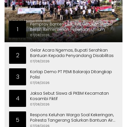
Pemprov Banten Dukung Gerakan Irigasi
1
Bersih Kementerian Pekerjaan Umum
07/08/2026
Gelar Acara Ngemas, Bupati Serahkan
2
Bantuan Kepada Penyandang Disabilitas
07/08/2026
Korlap Demo PT PEMI Balaraja Ditangkap
3
Polisi
07/08/2026
Jaksa Sebut Siswa di PKBM Kecamatan
4
Kosambi Fiktif
07/08/2026
Respons Keluhan Warga Soal Kekeringan,
5
Polresta Tangerang Salurkan Bantuan Air
Bersih ke Panongan
07/08/2026