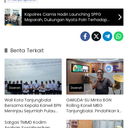
Kapolres Ciamis Hadiri Launching SPPG
Maparah, Dukungan Nyata Polri Terhadap
Program Pemenuhan Gizi Masyarakat
Berita Terkait
Daerah
Daerah
Wali Kota Tanjungbalai
GARUDA-SU Minta BGN
Bersama Kepala Kanwil BPN
Rolling Korwil MBG
Meninjau Sejumlah Pulau
Tanjungbalai: Pindahkan ke
Milik Pemko
Papua
Satgas TMMD Kodim
Asahan Sosialisasikan