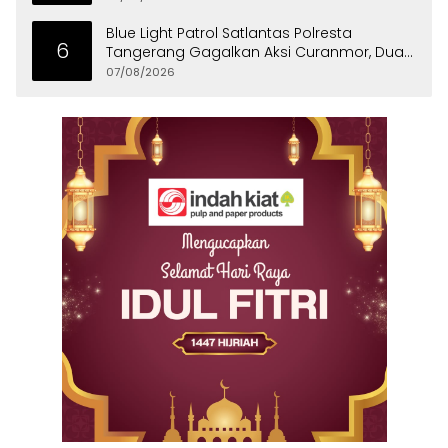
Blue Light Patrol Satlantas Polresta
6
Tangerang Gagalkan Aksi Curanmor, Dua
Pria Diamankan
07/08/2026