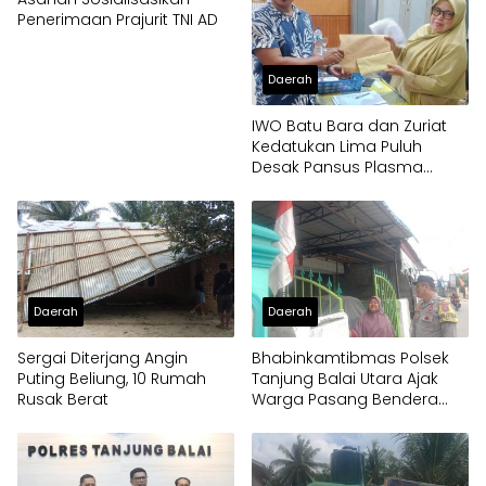
Penerimaan Prajurit TNI AD
Daerah
IWO Batu Bara dan Zuriat
Kedatukan Lima Puluh
Desak Pansus Plasma
Panggil PT Socfindo, Soroti
Dugaan Penyimpangan
Penerima CPCL
Daerah
Daerah
Sergai Diterjang Angin
Bhabinkamtibmas Polsek
Puting Beliung, 10 Rumah
Tanjung Balai Utara Ajak
Rusak Berat
Warga Pasang Bendera
Merah Putih