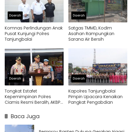
Daerah
Daerah
Komnas Perlindungan Anak
Satgas TMMD, Kodim
Pusat Kunjungi Polres
Asahan Rampungkan
Tanjungbalai
Sarana Air Bersih
Daerah
Daerah
Tongkat Estafet
Kapolres Tanjungbalai
Kepemimpinan Polres
Pimpin Upacara Kenaikan
Ciamis Resmi Beralih, AKBP
Pangkat Pengabdian
Eko Iskandar Siap Lanjutkan
Pengabdian Presisi untuk
Baca Juga
Masyarakat
Pemprov Banten Dukung Gerakan Irigasi