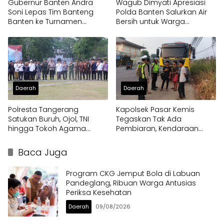
Gubernur Banten Andra
Wagub Dimyati Apresiasi
Soni Lepas Tim Banteng
Polda Banten Salurkan Air
Banten ke Turnamen
Bersih untuk Warga
Nasional Soekarno Cup
Terdampak Kekeringan
Daerah
Daerah
Polresta Tangerang
Kapolsek Pasar Kemis
Satukan Buruh, Ojol, TNI
Tegaskan Tak Ada
hingga Tokoh Agama
Pembiaran, Kendaraan
dalam Sabuk Kamtibmas
Berat di Bahu Jalan
Langsung Ditertibkan
Baca Juga
Program CKG Jemput Bola di Labuan
Pandeglang, Ribuan Warga Antusias
Periksa Kesehatan
Daerah
09/08/2026