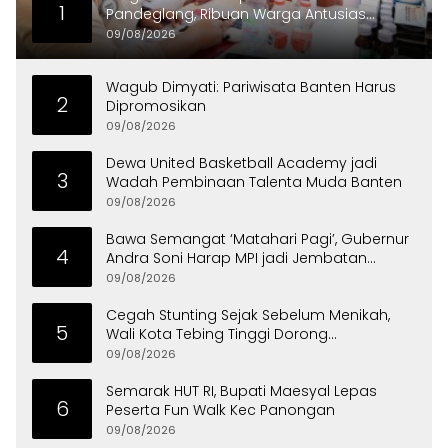
1
Pandeglang, Ribuan Warga Antusias
Periksa Kesehatan
09/08/2026
Wagub Dimyati: Pariwisata Banten Harus
2
Dipromosikan
09/08/2026
Dewa United Basketball Academy jadi
3
Wadah Pembinaan Talenta Muda Banten
09/08/2026
Bawa Semangat ‘Matahari Pagi’, Gubernur
4
Andra Soni Harap MPI jadi Jembatan
Aspirasi Warga Banten
09/08/2026
Cegah Stunting Sejak Sebelum Menikah,
5
Wali Kota Tebing Tinggi Dorong
Optimalisasi SP3 Catin
09/08/2026
Semarak HUT RI, Bupati Maesyal Lepas
6
Peserta Fun Walk Kec Panongan
09/08/2026