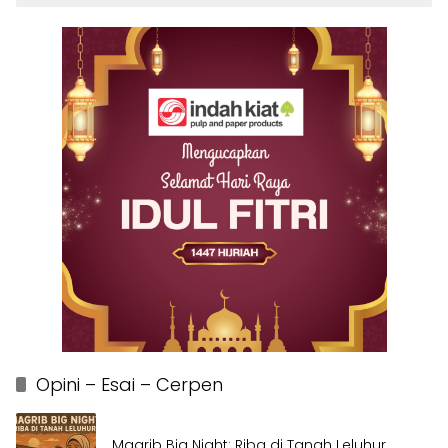
Opini – Esai – Cerpen
Magrib Big Night: Riba di Tanah Leluhur