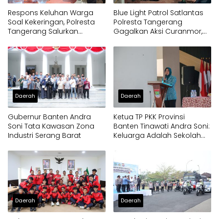
Respons Keluhan Warga
Blue Light Patrol Satlantas
Soal Kekeringan, Polresta
Polresta Tangerang
Tangerang Salurkan
Gagalkan Aksi Curanmor,
Bantuan Air Bersih ke
Dua Pria Diamankan
Panongan
Daerah
Daerah
Gubernur Banten Andra
Ketua TP PKK Provinsi
Soni Tata Kawasan Zona
Banten Tinawati Andra Soni:
Industri Serang Barat
Keluarga Adalah Sekolah
Pertama
Daerah
Daerah