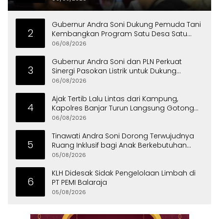
Gubernur Andra Soni Dukung Pemuda Tani
2
Kembangkan Program Satu Desa Satu
Hektare Jagung
06/08/2026
Gubernur Andra Soni dan PLN Perkuat
3
Sinergi Pasokan Listrik untuk Dukung
Investasi
06/08/2026
Ajak Tertib Lalu Lintas dari Kampung,
4
Kapolres Banjar Turun Langsung Gotong
Royong Bersama Warga
06/08/2026
Tinawati Andra Soni Dorong Terwujudnya
5
Ruang Inklusif bagi Anak Berkebutuhan
Khusus
05/08/2026
KLH Didesak Sidak Pengelolaan Limbah di
6
PT PEMI Balaraja
05/08/2026