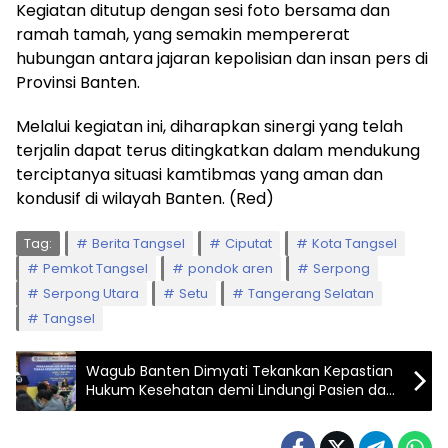
Kegiatan ditutup dengan sesi foto bersama dan
ramah tamah, yang semakin mempererat
hubungan antara jajaran kepolisian dan insan pers di
Provinsi Banten.
Melalui kegiatan ini, diharapkan sinergi yang telah
terjalin dapat terus ditingkatkan dalam mendukung
terciptanya situasi kamtibmas yang aman dan
kondusif di wilayah Banten. (Red)
Tag:
Berita Tangsel
Ciputat
Kota Tangsel
Pemkot Tangsel
pondok aren
Serpong
Serpong Utara
Setu
Tangerang Selatan
Tangsel
Wagub Banten Dimyati Tekankan Kepastian
Hukum Kesehatan demi Lindungi Pasien dan
Tenaga Medis