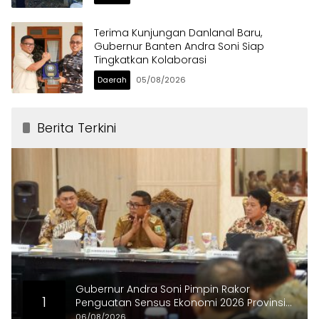
Terima Kunjungan Danlanal Baru,
Gubernur Banten Andra Soni Siap
Tingkatkan Kolaborasi
Daerah
05/08/2026
Berita Terkini
Gubernur Andra Soni Pimpin Rakor
1
Penguatan Sensus Ekonomi 2026 Provinsi
Banten
06/08/2026