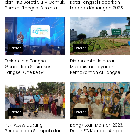
dan PKB Soroti SiLPA Gemuk,
Kota Tangsel Paparkan
Pemkot Tangsel Diminta
Laporan Keuangan 2025
Percepat Eksekusi Program
Daerah
Daerah
Diskominfo Tangsel
Disperkimta Jelaskan
Gencarkan Sosialisasi
Mekanisme Layanan
Tangsel One ke 54
Pemakaman di Tangsel
Kelurahan
Daerah
Daerah
PERTAGAS Dukung
Bangkitkan Memori 2023,
Pengelolaan Sampah dan
Dejan FC Kembali Angkat