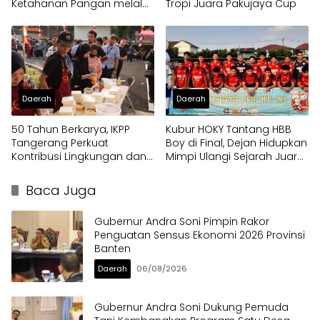
Ketahanan Pangan melalui
Tropi Juara Pakujaya Cup
Bantuan Mesin Cultivator
Daerah
Daerah
50 Tahun Berkarya, IKPP
Kubur HOKY Tantang HBB
Tangerang Perkuat
Boy di Final, Dejan Hidupkan
Kontribusi Lingkungan dan
Mimpi Ulangi Sejarah Juara
Sosial melalui Rekam Jejak
Pakujaya Cup 2023
Penghargaan Berkelanjutan
Baca Juga
Gubernur Andra Soni Pimpin Rakor
Penguatan Sensus Ekonomi 2026 Provinsi
Banten
Daerah
06/08/2026
Gubernur Andra Soni Dukung Pemuda