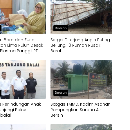
h
Daerah
u Bara dan Zuriat
Sergai Diterjang Angin Puting
an Lima Puluh Desak
Beliung, 10 Rumah Rusak
Plasma Panggil PT
Berat
o, Soroti Dugaan
pangan Penerima
h
Daerah
 Perlindungan Anak
Satgas TMMD, Kodim Asahan
unjungi Polres
Rampungkan Sarana Air
balai
Bersih