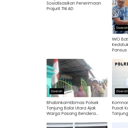
Sosialisasikan Penerimaan
Prajurit TNI AD
Daera
IWO Bat
Kedatuk
Pansus 
Socfind
Penyim
CPCL
Daerah
Daera
Bhabinkamtibmas Polsek
Komnas
Tanjung Balai Utara Ajak
Pusat K
Warga Pasang Bendera
Tanjung
Merah Putih