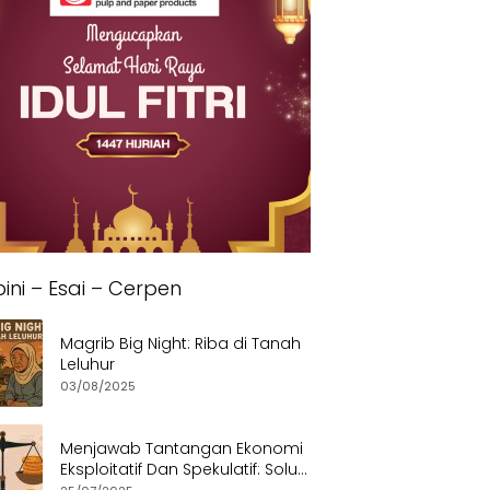
ini – Esai – Cerpen
Magrib Big Night: Riba di Tanah
Leluhur
03/08/2025
Menjawab Tantangan Ekonomi
Eksploitatif Dan Spekulatif: Solusi
Etis dan Berkeadilan