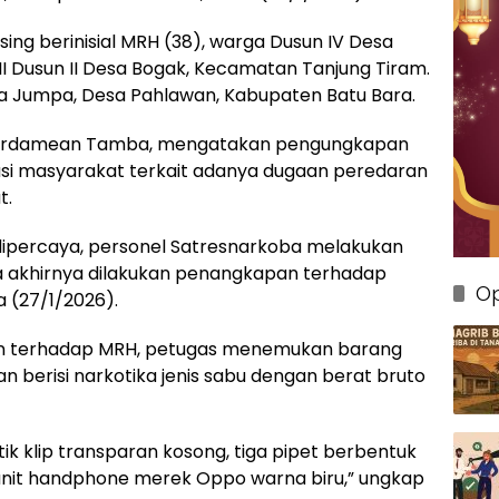
ng berinisial MRH (38), warga Dusun IV Desa
II Dusun II Desa Bogak, Kecamatan Tanjung Tiram.
a Jumpa, Desa Pahlawan, Kabupaten Batu Bara.
P Pardamean Tamba, mengatakan pengungkapan
asi masyarakat terkait adanya dugaan peredaran
t.
 dipercaya, personel Satresnarkoba melakukan
ga akhirnya dilakukan penangkapan terhadap
Op
a (27/1/2026).
an terhadap MRH, petugas menemukan barang
ran berisi narkotika jenis sabu dengan berat bruto
stik klip transparan kosong, tiga pipet berbentuk
 unit handphone merek Oppo warna biru,” ungkap