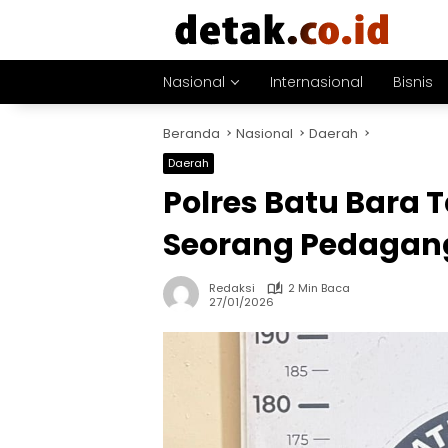
Langsung
ke
konten
Nasional
Internasional
Bisnis
Beranda
Nasional
Daerah
Daerah
Polres Batu Bara
Seorang Pedagan
Redaksi
2 Min Baca
27/01/2026