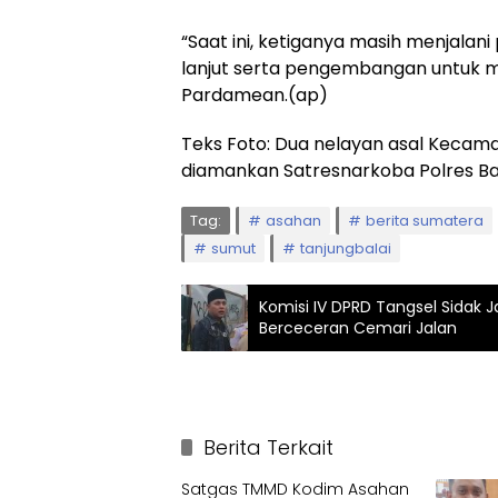
“Saat ini, ketiganya masih menjalan
lanjut serta pengembangan untuk m
Pardamean.(ap)
Teks Foto: Dua nelayan asal Kecama
diamankan Satresnarkoba Polres Bat
Tag:
asahan
berita sumatera
sumut
tanjungbalai
Komisi IV DPRD Tangsel Sidak J
Berceceran Cemari Jalan
Berita Terkait
Satgas TMMD Kodim Asahan