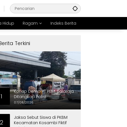
 Hidup
Ragam
Indeks Berita
Berita Terkini
Korlap Demo PT PEMI Balaraja
1
Ditangkap Polisi
07/08/2026
Jaksa Sebut Siswa di PKBM
2
Kecamatan Kosambi Fiktif