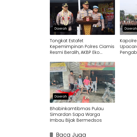
Daerah
Daera
Tongkat Estafet
Kapolre
Kepemimpinan Polres Ciamis
Upacar
Resmi Beralih, AKBP Eko
Pengab
Iskandar Siap Lanjutkan
Pengabdian Presisi untuk
Masyarakat
Daerah
Bhabinkamtibmas Pulau
Simardan Sapa Warga
Imbau Bijak Bermedsos
Baca Juga