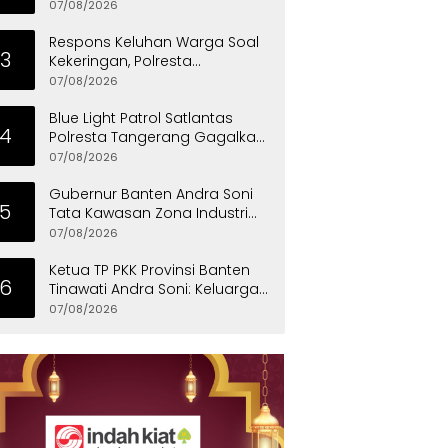
07/08/2026
Respons Keluhan Warga Soal
3
Kekeringan, Polresta
Tangerang Salurkan Bantuan
07/08/2026
Air Bersih ke Panongan
Blue Light Patrol Satlantas
4
Polresta Tangerang Gagalkan
Aksi Curanmor, Dua Pria
07/08/2026
Diamankan
Gubernur Banten Andra Soni
5
Tata Kawasan Zona Industri
Serang Barat
07/08/2026
Ketua TP PKK Provinsi Banten
6
Tinawati Andra Soni: Keluarga
Adalah Sekolah Pertama
07/08/2026