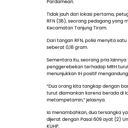
Pardamean.
Tidak jauh dari lokasi pertama, pet
RFN (38), seorang pedagang yang 
Kecamatan Tanjung Tiram.
Dari tangan RFN, polisi menyita satu 
seberat 0,18 gram.
Sementara itu, seorang pria lainnya b
penggerebekan terhadap MRH turut d
menunjukkan IH positif mengandun
“Dua orang kita tangkap dengan bara
turut diamankan karena berada di lok
metampetamin,” jelasnya.
Ia menambahkan, dua tersangka yan
dijerat dengan Pasal 609 ayat (2) 
KUHP.