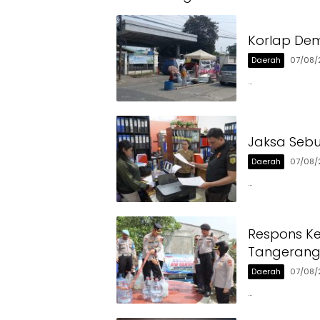
Korlap Dem
Daerah
07/08/
…
Jaksa Sebu
Daerah
07/08/
…
Respons Ke
Tangerang 
Daerah
07/08/
…