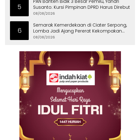
PAN Banten Bidik 3 Besar Pemilu, Yandri
5
Susanto: Kursi Pimpinan DPRD Harus Direbut
08/08/2026
Semarak Kemerdekaan di Ciater Serpong,
6
Lomba Jadi Ajang Pererat Kekompakan
Warga
08/08/2026