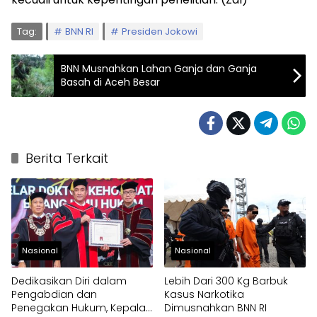
Tag:
BNN RI
Presiden Jokowi
BNN Musnahkan Lahan Ganja dan Ganja
Basah di Aceh Besar
Berita Terkait
Nasional
Nasional
Dedikasikan Diri dalam
Lebih Dari 300 Kg Barbuk
Pengabdian dan
Kasus Narkotika
Penegakan Hukum, Kepala
Dimusnahkan BNN RI