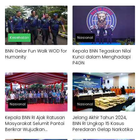
BNN RI Resmi Menyandang
Doktor HC
Kesehatan
Nasional
BNN Gelar Fun Walk WOD for
Kepala BNN Tegaskan Nilai
Humanity
Kunci dalam Menghadapi
P4GN
Nasional
Nasional
Kepala BNN RI Ajak Ratusan
Jelang Akhir Tahun 2024,
Masyarakat Selumit Pantai
BNN RI Ungkap 15 Kasus
Berikrar Wujudkan
Peredaran Gelap Narkotika
Lingkungan Bersinar