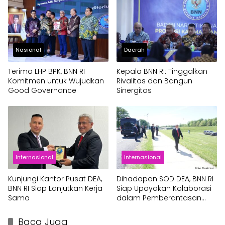
Nasional
Daerah
Terima LHP BPK, BNN RI
Kepala BNN RI: Tinggalkan
Komitmen untuk Wujudkan
Rivalitas dan Bangun
Good Governance
Sinergitas
Internasional
Internasional
Kunjungi Kantor Pusat DEA,
Dihadapan SOD DEA, BNN RI
BNN RI Siap Lanjutkan Kerja
Siap Upayakan Kolaborasi
Sama
dalam Pemberantasan
Narkoba
Baca Juga