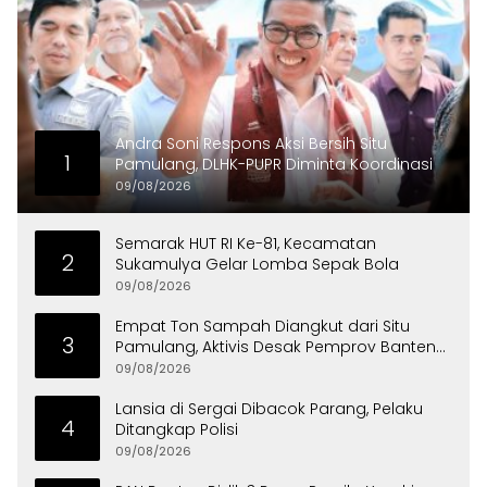
Andra Soni Respons Aksi Bersih Situ
1
Pamulang, DLHK-PUPR Diminta Koordinasi
09/08/2026
Semarak HUT RI Ke-81, Kecamatan
2
Sukamulya Gelar Lomba Sepak Bola
09/08/2026
Empat Ton Sampah Diangkut dari Situ
3
Pamulang, Aktivis Desak Pemprov Banten
Peduli Lingkungan
09/08/2026
Lansia di Sergai Dibacok Parang, Pelaku
4
Ditangkap Polisi
09/08/2026