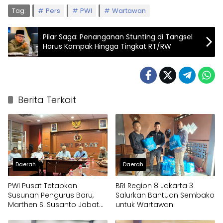
Tag:
Pers
PWI
Wartawan
Pilar Saga: Penanganan Stunting di Tangsel
Harus Kompak Hingga Tingkat RT/RW
Berita Terkait
Daerah
Daerah
PWI Pusat Tetapkan
BRI Region 8 Jakarta 3
Susunan Pengurus Baru,
Salurkan Bantuan Sembako
Marthen S. Susanto Jabat
untuk Wartawan
Sekjen