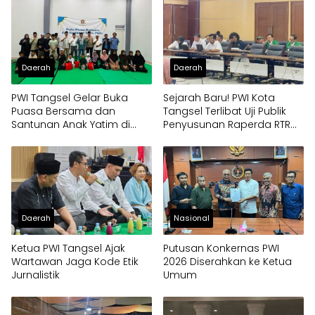
Daerah
Daerah
PWI Tangsel Gelar Buka
Sejarah Baru! PWI Kota
Puasa Bersama dan
Tangsel Terlibat Uji Publik
Santunan Anak Yatim di
Penyusunan Raperda RTRW,
Gedung Layanan Informasi
Soroti Kali Mati
Daerah
Nasional
Ketua PWI Tangsel Ajak
Putusan Konkernas PWI
Wartawan Jaga Kode Etik
2026 Diserahkan ke Ketua
Jurnalistik
Umum