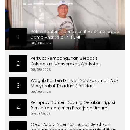
Polda Banten Didesak Usut Aktor Intelektual
1
Demo Anarkis di PT PEMI
08/08/2026
Perkuat Pembangunan Berbasis
2
Kolaborasi Masyarakat, Walikota
Tangerang Raih LPM Award 2026
08/08/2026
Wagub Banten Dimyati Natakusumah Ajak
3
Masyarakat Teladani Sifat Nabi
Muhammad
08/08/2026
Pemprov Banten Dukung Gerakan Irigasi
4
Bersih Kementerian Pekerjaan Umum
07/08/2026
Gelar Acara Ngemas, Bupati Serahkan
5
Bantuan Kepada Penyandang Disabilitas