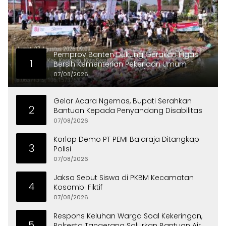
Pemprov Banten Dukung Gerakan Irigasi
1
Bersih Kementerian Pekerjaan Umum
07/08/2026
Gelar Acara Ngemas, Bupati Serahkan
2
Bantuan Kepada Penyandang Disabilitas
07/08/2026
Korlap Demo PT PEMI Balaraja Ditangkap
3
Polisi
07/08/2026
Jaksa Sebut Siswa di PKBM Kecamatan
4
Kosambi Fiktif
07/08/2026
Respons Keluhan Warga Soal Kekeringan,
5
Polresta Tangerang Salurkan Bantuan Air