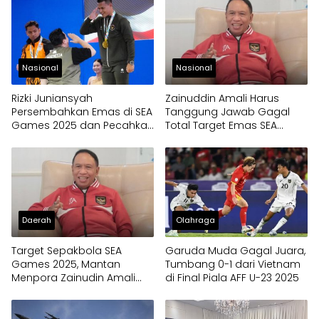
Nasional
Nasional
Rizki Juniansyah
Zainuddin Amali Harus
Persembahkan Emas di SEA
Tanggung Jawab Gagal
Games 2025 dan Pecahkan
Total Target Emas SEA
Rekor Dunia
Games
Daerah
Olahraga
Target Sepakbola SEA
Garuda Muda Gagal Juara,
Games 2025, Mantan
Tumbang 0-1 dari Vietnam
Menpora Zainudin Amali
di Final Piala AFF U-23 2025
Kini Berbeda dari
Pemerintah