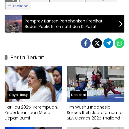
Thailand
Pemprov Banten Pertahankan Predikat
Badan Publik Informatif dari KI Pusat
Berita Terkait
Gaya Hidup
Nasional
Hari Ibu 2025: Perempuan,
Tim Wushu Indonesia
Kepedulian, dan Masa
Sukses Raih Juara Umum di
Depan Bumi
SEA Games 2025 Thailand