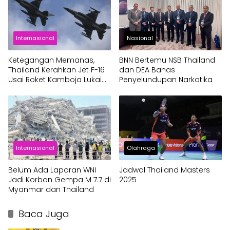
Internasional
Nasional
Ketegangan Memanas,
BNN Bertemu NSB Thailand
Thailand Kerahkan Jet F-16
dan DEA Bahas
Usai Roket Kamboja Lukai
Penyelundupan Narkotika
Warga Sipil
Internasional
Olahraga
Belum Ada Laporan WNI
Jadwal Thailand Masters
Jadi Korban Gempa M 7.7 di
2025
Myanmar dan Thailand
Baca Juga