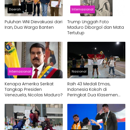
Daerah
Internasional
Puluhan WNI Dievakuasi dari
Trump Unggah Foto
Iran, Dua Warga Banten
Maduro Diborgol dan Mata
Tertutup
Internasional
Nasional
Kenapa Amerika Serikat
Raih 43 Medali Emas,
Tangkap Presiden
Indonesia Kokoh di
Venezuela, Nicolas Maduro?
Peringkat Dua Klasemen
Sementara SEA Games
2025 Thailand