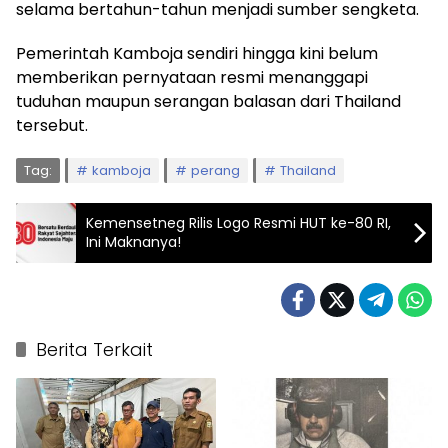
selama bertahun-tahun menjadi sumber sengketa.
Pemerintah Kamboja sendiri hingga kini belum
memberikan pernyataan resmi menanggapi
tuduhan maupun serangan balasan dari Thailand
tersebut.
Tag:
kamboja
perang
Thailand
Kemensetneg Rilis Logo Resmi HUT ke-80 RI,
Ini Maknanya!
Berita Terkait