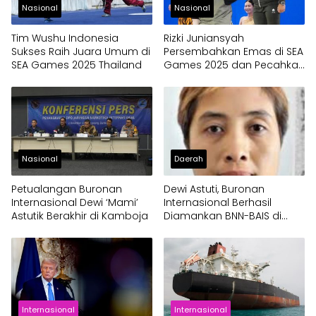
Nasional
Nasional
Tim Wushu Indonesia
Rizki Juniansyah
Sukses Raih Juara Umum di
Persembahkan Emas di SEA
SEA Games 2025 Thailand
Games 2025 dan Pecahkan
Rekor Dunia
Nasional
Daerah
Petualangan Buronan
Dewi Astuti, Buronan
Internasional Dewi ‘Mami’
Internasional Berhasil
Astutik Berakhir di Kamboja
Diamankan BNN-BAIS di
Kamboja
Internasional
Internasional