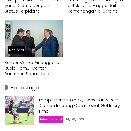
Trump Presiden AS Pertama
Korut Tegaskan Dukungan
yang Dilantik dengan
untuk Rusia Hingga Raih
Status Terpidana
Kemenangan di Ukraina
Nasional
Kunker Menko Airlangga ke
Rusia: Temui Menteri-
Parlemen Bahas Kerja
Sama Ekonomi
Baca Juga
Tampil Mendominasi, Swiss Harus Rela
Ditahan Imbang Qatar Lewat Gol Injury
Time
Internasional
14/06/2026