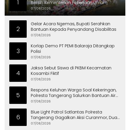
1
Bersih Kementerian Pekerjaan Umum
07/08/2026
Gelar Acara Ngemas, Bupati Serahkan
2
Bantuan Kepada Penyandang Disabilitas
07/08/2026
Korlap Demo PT PEMI Balaraja Ditangkap
3
Polisi
07/08/2026
Jaksa Sebut Siswa di PKBM Kecamatan
4
Kosambi Fiktif
07/08/2026
Respons Keluhan Warga Soal Kekeringan,
5
Polresta Tangerang Salurkan Bantuan Air
Bersih ke Panongan
07/08/2026
Blue Light Patrol Satlantas Polresta
6
Tangerang Gagalkan Aksi Curanmor, Dua
Pria Diamankan
07/08/2026