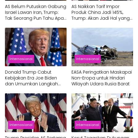
AS Belum Putuskan Gabung
AS Naikkan Tarif Impor
Israel Lawan Iran, Trump:
Produk China Jadi 145%,
Tak Seorang Pun Tahu Apa
Trump: Akan Jadi Hal yang
yang Akan Saya Lakukan
Indah
Internasional
Internasional
Donald Trump Cabut
EASA Peringatkan Maskapai
Kebijakan Era Joe Biden
Non-Eropa untuk Hindari
dan Umumkan Langkah
Wilayah Udara Rusia Barat
Kontroversial di Hari
Pertama Kepresidenan
Internasional
Internasional