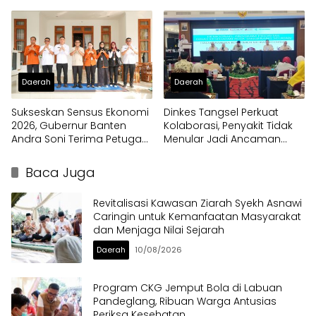
Daerah ke Pusat
Daerah
Daerah
Sukseskan Sensus Ekonomi
Dinkes Tangsel Perkuat
2026, Gubernur Banten
Kolaborasi, Penyakit Tidak
Andra Soni Terima Petugas
Menular Jadi Ancaman
Pendata Lapangan
Utama
Baca Juga
Revitalisasi Kawasan Ziarah Syekh Asnawi
Caringin untuk Kemanfaatan Masyarakat
dan Menjaga Nilai Sejarah
Daerah
10/08/2026
Program CKG Jemput Bola di Labuan
Pandeglang, Ribuan Warga Antusias
Periksa Kesehatan