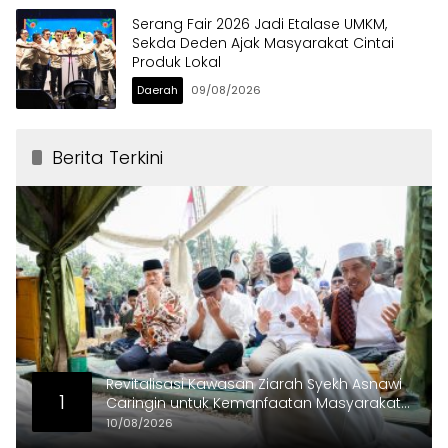
Serang Fair 2026 Jadi Etalase UMKM,
Sekda Deden Ajak Masyarakat Cintai
Produk Lokal
Daerah
09/08/2026
Berita Terkini
Revitalisasi Kawasan Ziarah Syekh Asnawi
1
Caringin untuk Kemanfaatan Masyarakat
dan Menjaga Nilai Sejarah
10/08/2026