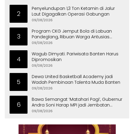
Penyelundupan 1,3 Ton Ketamin di Jalur
2
Laut Digagalkan Operasi Gabungan
09/08/2026
Program CKG Jemput Bola di Labuan
3
Pandeglang, Ribuan Warga Antusias
Periksa Kesehatan
09/08/2026
Wagub Dimyati: Pariwisata Banten Harus
4
Dipromosikan
09/08/2026
Dewa United Basketball Academy jadi
5
Wadah Pembinaan Talenta Muda Banten
09/08/2026
Bawa Semangat ‘Matahari Pagi’, Gubernur
6
Andra Soni Harap MPI jadi Jembatan
Aspirasi Warga Banten
09/08/2026