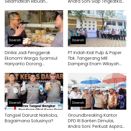
Selamatkan Ribuan
Andra Soni Siap Tingkatkan
Generasi Muda Tangsel
Kolaborasi
Daerah
Daerah
Dinilai Jadi Penggerak
PT Indah Kiat Pulp & Paper
Ekonomi Warga, Syamsul
Tbk. Tangerang Mill
Hariyanto Dorong
Dampingi Enam Wilayah
Pengembangan Budidaya
Binaan
Jamur Crispy di Serpong
Daerah
Daerah
Tangsel Darurat Narkoba,
Groundbreaking Kantor
Bagaimana Solusinya?
DPD RI Banten Dimulai,
Andra Soni: Perkuat Aspirasi