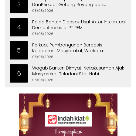
3
DuaPerkuat Gotong Royong dan
Persatuan
08/08/2026
Polda Banten Didesak Usut Aktor Intelektual
4
Demo Anarkis di PT PEMI
08/08/2026
Perkuat Pembangunan Berbasis
5
Kolaborasi Masyarakat, Walikota
Tangerang Raih LPM Award 2026
08/08/2026
Wagub Banten Dimyati Natakusumah Ajak
6
Masyarakat Teladani Sifat Nabi
Muhammad
08/08/2026