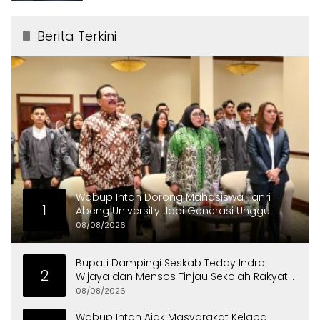
Berita Terkini
Wabup Intan Dorong Mahasiswa Tanri
1
Abeng University Jadi Generasi Unggul
08/08/2026
Bupati Dampingi Seskab Teddy Indra
2
Wijaya dan Mensos Tinjau Sekolah Rakyat
di Curug
08/08/2026
Wabup Intan Ajak Masyarakat Kelapa