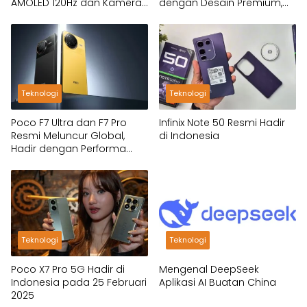
AMOLED 120Hz dan Kamera
dengan Desain Premium,
OIS!
Fitur Flagship dan Harga
Tetap Ramah
Teknologi
Teknologi
Poco F7 Ultra dan F7 Pro
Infinix Note 50 Resmi Hadir
Resmi Meluncur Global,
di Indonesia
Hadir dengan Performa
Flagship Killer
Teknologi
Teknologi
Poco X7 Pro 5G Hadir di
Mengenal DeepSeek
Indonesia pada 25 Februari
Aplikasi AI Buatan China
2025