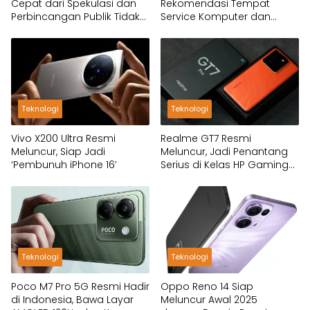
Cepat dari Spekulasi dan
Rekomendasi Tempat
Perbincangan Publik Tidak
Service Komputer dan
Lagi Menunggu Fakta
Laptop di BSD City
Teknologi
Teknologi
Vivo X200 Ultra Resmi
Realme GT7 Resmi
Meluncur, Siap Jadi
Meluncur, Jadi Penantang
‘Pembunuh iPhone 16’
Serius di Kelas HP Gaming
2025
Teknologi
Teknologi
Poco M7 Pro 5G Resmi Hadir
Oppo Reno 14 Siap
di Indonesia, Bawa Layar
Meluncur Awal 2025