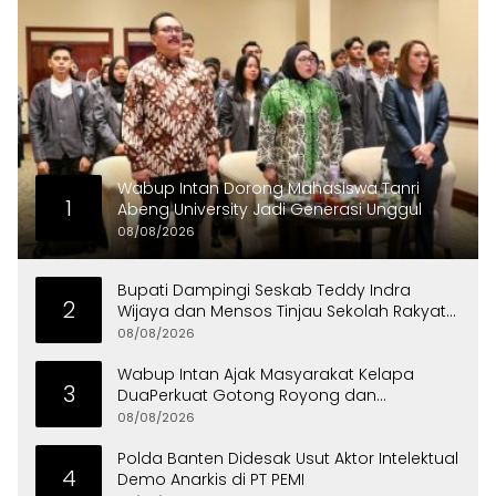
Wabup Intan Dorong Mahasiswa Tanri
1
Abeng University Jadi Generasi Unggul
08/08/2026
Bupati Dampingi Seskab Teddy Indra
2
Wijaya dan Mensos Tinjau Sekolah Rakyat
di Curug
08/08/2026
Wabup Intan Ajak Masyarakat Kelapa
3
DuaPerkuat Gotong Royong dan
Persatuan
08/08/2026
Polda Banten Didesak Usut Aktor Intelektual
4
Demo Anarkis di PT PEMI