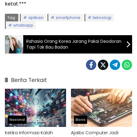
ketat.***
Tag:
aplikasi
smartphone
teknologi
whatsapp
Rahasia Orang Korea Jarang Pakai Deodoran
Tapi Tak Bau Badan
Berita Terkait
Nasional
Bisnis
Ketika Informasi Kalah
Ajaibs Computer Jadi