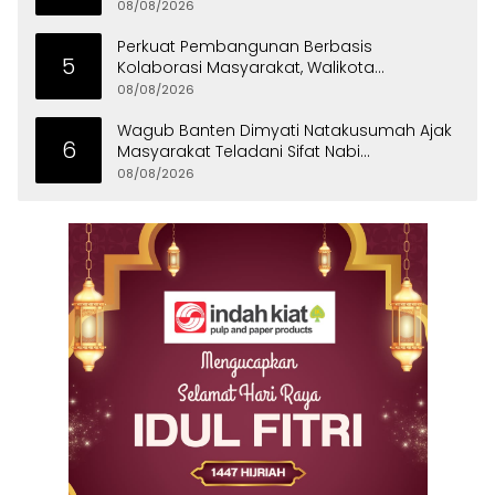
08/08/2026
Perkuat Pembangunan Berbasis
5
Kolaborasi Masyarakat, Walikota
Tangerang Raih LPM Award 2026
08/08/2026
Wagub Banten Dimyati Natakusumah Ajak
6
Masyarakat Teladani Sifat Nabi
Muhammad
08/08/2026