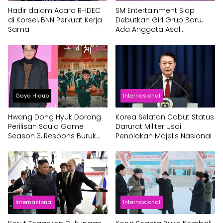
Hadir dalam Acara R-IDEC
SM Entertainment Siap
di Korsel, BNN Perkuat Kerja
Debutkan Girl Grup Baru,
Sama
Ada Anggota Asal
Indonesia
Gaya Hidup
Internasional
Hwang Dong Hyuk Dorong
Korea Selatan Cabut Status
Perilisan Squid Game
Darurat Militer Usai
Season 3, Respons Buruk
Penolakan Majelis Nasional
Season 2 Jadi Pemicu
Internasional
Internasional