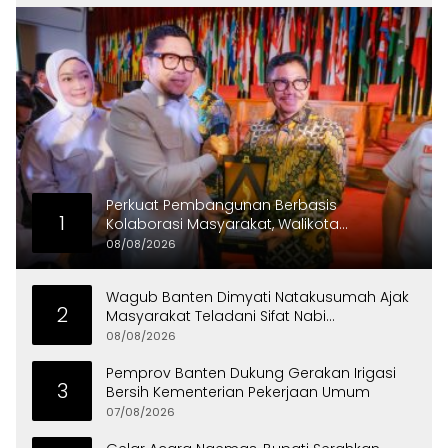
Perkuat Pembangunan Berbasis
1
Kolaborasi Masyarakat, Walikota
Tangerang Raih LPM Award 2026
08/08/2026
Wagub Banten Dimyati Natakusumah Ajak
2
Masyarakat Teladani Sifat Nabi
Muhammad
08/08/2026
Pemprov Banten Dukung Gerakan Irigasi
3
Bersih Kementerian Pekerjaan Umum
07/08/2026