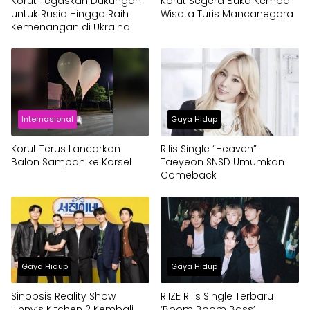
Korut Tegaskan Dukungan
Korut Segera Buka Kembali
untuk Rusia Hingga Raih
Wisata Turis Mancanegara
Kemenangan di Ukraina
Internasional
Gaya Hidup
Korut Terus Lancarkan
Rilis Single “Heaven”
Balon Sampah ke Korsel
Taeyeon SNSD Umumkan
Comeback
Gaya Hidup
Gaya Hidup
Sinopsis Reality Show
RIIZE Rilis Single Terbaru
Jinny’s Kitchen 2 Kembali
‘Boom Boom Bass’