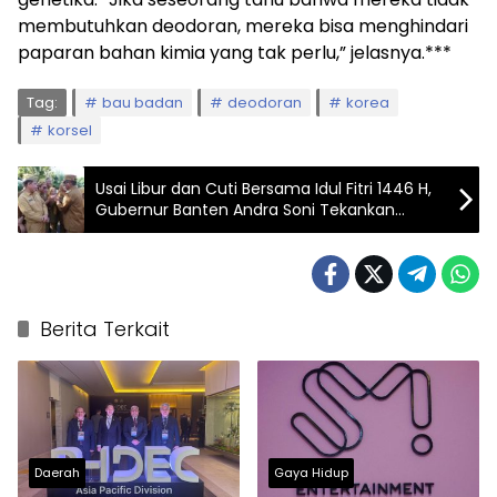
membutuhkan deodoran, mereka bisa menghindari
paparan bahan kimia yang tak perlu,” jelasnya.***
Tag:
bau badan
deodoran
korea
korsel
Usai Libur dan Cuti Bersama Idul Fitri 1446 H,
Gubernur Banten Andra Soni Tekankan
Pelayanan Kepada Masyarakat
Berita Terkait
Daerah
Gaya Hidup