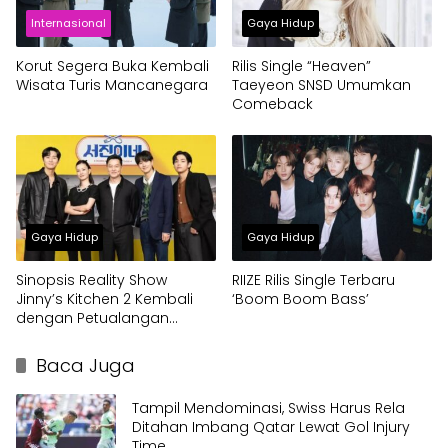
Internasional
Gaya Hidup
Korut Segera Buka Kembali
Rilis Single “Heaven”
Wisata Turis Mancanegara
Taeyeon SNSD Umumkan
Comeback
Gaya Hidup
Gaya Hidup
Sinopsis Reality Show
RIIZE Rilis Single Terbaru
Jinny’s Kitchen 2 Kembali
‘Boom Boom Bass’
dengan Petualangan
Kuliner
Baca Juga
Tampil Mendominasi, Swiss Harus Rela
Ditahan Imbang Qatar Lewat Gol Injury
Time