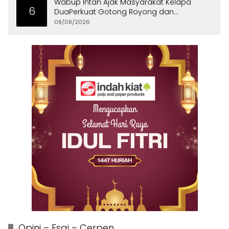
Wabup Intan Ajak Masyarakat Kelapa
6
DuaPerkuat Gotong Royong dan
Persatuan
08/08/2026
Opini – Esai – Cerpen