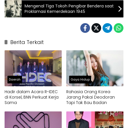
Mengenal Tiga Tokoh Pengibar Bendera saat
Proklamasi Kemerdekaan 1945
Berita Terkait
Daerah
Gaya Hidup
Hadir dalam Acara R-IDEC
Rahasia Orang Korea
di Korsel, BNN Perkuat Kerja
Jarang Pakai Deodoran
Sama
Tapi Tak Bau Badan