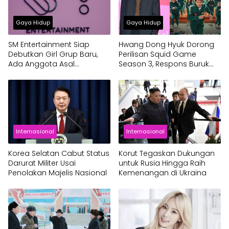
Gaya Hidup
Gaya Hidup
SM Entertainment Siap
Hwang Dong Hyuk Dorong
Debutkan Girl Grup Baru,
Perilisan Squid Game
Ada Anggota Asal
Season 3, Respons Buruk
Indonesia
Season 2 Jadi Pemicu
Internasional
Internasional
Korea Selatan Cabut Status
Korut Tegaskan Dukungan
Darurat Militer Usai
untuk Rusia Hingga Raih
Penolakan Majelis Nasional
Kemenangan di Ukraina