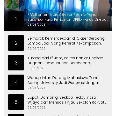
PAN Banten Bidik 3 Besar Pemilu, Yandri
1
Susanto: Kursi Pimpinan DPRD Harus Direbut
08/08/2026
Semarak Kemerdekaan di Ciater Serpong,
2
Lomba Jadi Ajang Pererat Kekompakan
Warga
08/08/2026
Kurang dari 12 Jam, Polres Banjar Ungkap
3
Dugaan Pembunuhan Berencana,
Tersangka Diciduk di Bandung
08/08/2026
Wabup Intan Dorong Mahasiswa Tanri
4
Abeng University Jadi Generasi Unggul
08/08/2026
Bupati Dampingi Seskab Teddy Indra
5
Wijaya dan Mensos Tinjau Sekolah Rakyat
di Curug
08/08/2026