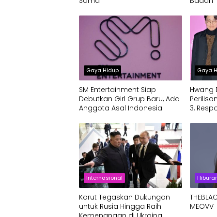
Sama
Badan
Gaya Hidup
Gaya H
SM Entertainment Siap
Hwang 
Debutkan Girl Grup Baru, Ada
Perilis
Anggota Asal Indonesia
3, Resp
Jadi Pe
Internasional
Hibura
Korut Tegaskan Dukungan
THEBLACK
untuk Rusia Hingga Raih
MEOVV
Kemenangan di Ukraina