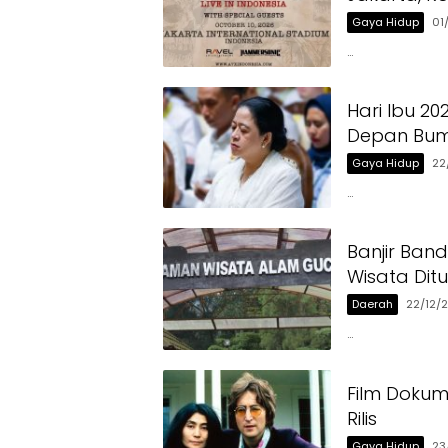
Gaya Hidup
01
…
Hari Ibu 2
Depan Bum
Gaya Hidup
22
…
Banjir Ban
Wisata Dit
Daerah
22/12/
…
Film Dokum
Rilis
Gaya Hidup
23