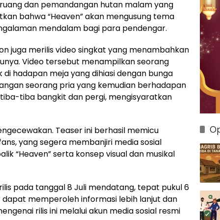
eruang dan pemandangan hutan malam yang
aratkan bahwa “Heaven” akan mengusung tema
pengalaman mendalam bagi para pendengar.
n juga merilis video singkat yang menambahkan
arunya. Video tersebut menampilkan seorang
di hadapan meja yang dihiasi dengan bunga
angan seorang pria yang kemudian berhadapan
iba-tiba bangkit dan pergi, mengisyaratkan
Op
engecewakan. Teaser ini berhasil memicu
fans, yang segera membanjiri media sosial
alik “Heaven” serta konsep visual dan musikal
rilis pada tanggal 8 Juli mendatang, tepat pukul 6
 dapat memperoleh informasi lebih lanjut dan
enai rilis ini melalui akun media sosial resmi