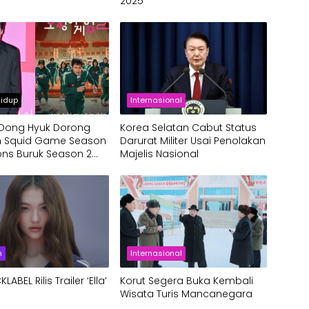
2025
idup
Internasional
Dong Hyuk Dorong
Korea Selatan Cabut Status
an Squid Game Season
Darurat Militer Usai Penolakan
ons Buruk Season 2
Majelis Nasional
micu
n
Internasional
LABEL Rilis Trailer ‘Ella’
Korut Segera Buka Kembali
Wisata Turis Mancanegara