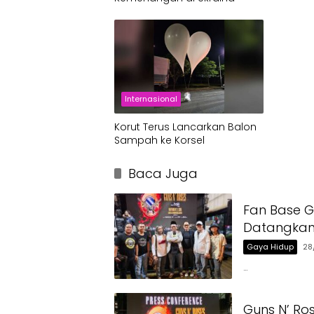
Internasional
Korut Terus Lancarkan Balon
Sampah ke Korsel
Baca Juga
Fan Base G
Datangkan 
Gaya Hidup
28
…
Guns N’ Ro