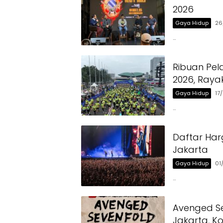
2026
Gaya Hidup
26
…
Ribuan Pel
2026, Ray
Gaya Hidup
17
…
Daftar Har
Jakarta
Gaya Hidup
01
…
Avenged Se
Jakarta, Ko