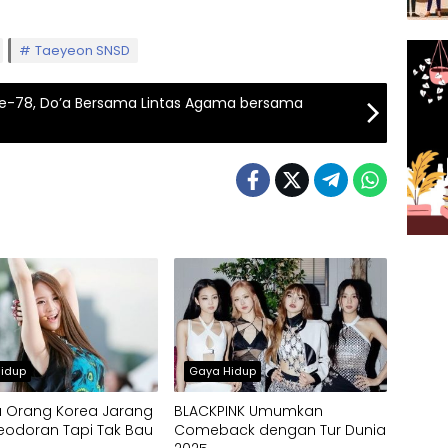
Taeyeon SNSD
Ke-78, Do’a Bersama Lintas Agama bersama
idup
Gaya Hidup
a Orang Korea Jarang
BLACKPINK Umumkan
eodoran Tapi Tak Bau
Comeback dengan Tur Dunia