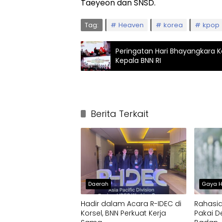
Taeyeon dan SNSD.
Tag:
Heaven
korea
kpop
Peringatan Hari Bhayangkara 
Kepala BNN RI
Berita Terkait
Daerah
Gaya H
Hadir dalam Acara R-IDEC di
Rahasi
Korsel, BNN Perkuat Kerja
Pakai D