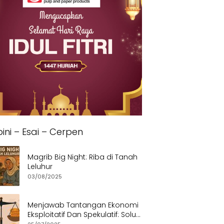
ini – Esai – Cerpen
Magrib Big Night: Riba di Tanah
Leluhur
03/08/2025
Menjawab Tantangan Ekonomi
Eksploitatif Dan Spekulatif: Solusi
Etis dan Berkeadilan