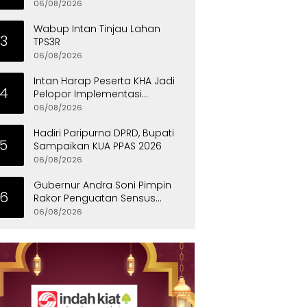
Eksklusif
06/08/2026
Wabup Intan Tinjau Lahan
3
TPS3R
06/08/2026
Intan Harap Peserta KHA Jadi
4
Pelopor Implementasi
Permainan Tradisional
06/08/2026
Hadiri Paripurna DPRD, Bupati
5
Sampaikan KUA PPAS 2026
06/08/2026
Gubernur Andra Soni Pimpin
6
Rakor Penguatan Sensus
Ekonomi 2026 Provinsi Banten
06/08/2026