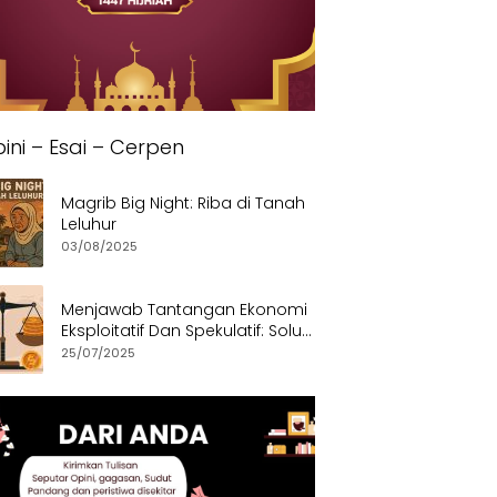
ini – Esai – Cerpen
Magrib Big Night: Riba di Tanah
Leluhur
03/08/2025
Menjawab Tantangan Ekonomi
Eksploitatif Dan Spekulatif: Solusi
Etis dan Berkeadilan
25/07/2025