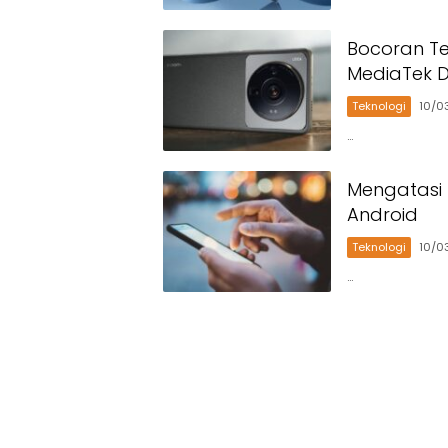
Bocoran Ter
MediaTek D
Teknologi
10/0
…
Mengatasi 
Android
Teknologi
10/0
…