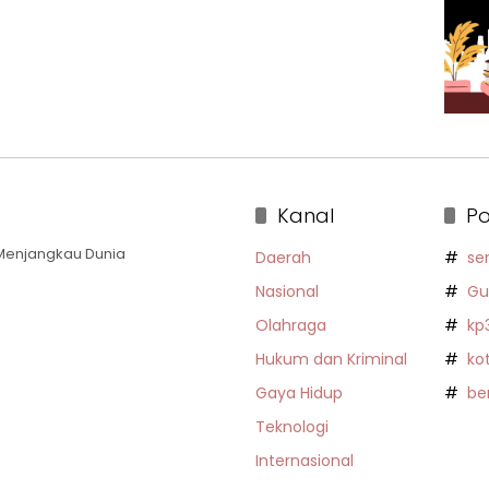
Kanal
Po
a Menjangkau Dunia
Daerah
se
Nasional
Gu
Olahraga
kp
Hukum dan Kriminal
ko
Gaya Hidup
be
Teknologi
Internasional