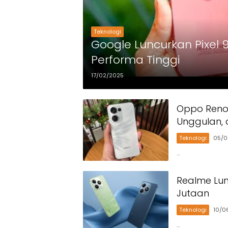
Teknologi
Google Luncurkan Pixel
Performa Tinggi
17/02/2025
Oppo Reno 1
Unggulan, 
Teknologi
05/0
…
Realme Lu
Jutaan
Teknologi
10/0
…