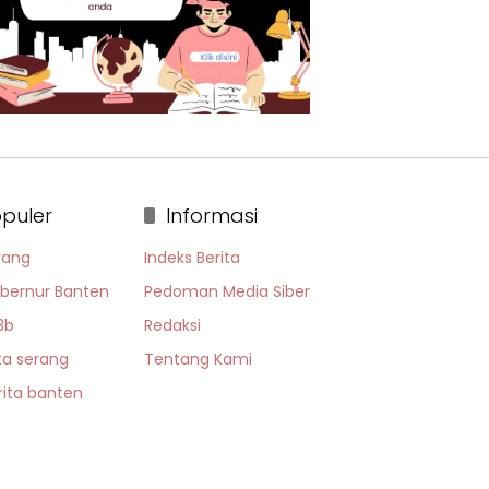
puler
Informasi
rang
Indeks Berita
bernur Banten
Pedoman Media Siber
3b
Redaksi
ta serang
Tentang Kami
rita banten