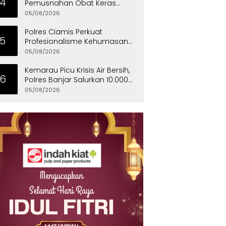
4
Pemusnahan Obat Keras
Selamatkan Ribuan Generasi
05/08/2026
Muda Tangsel
Polres Ciamis Perkuat
5
Profesionalisme Kehumasan
Melalui Supervisi Bid Humas
05/08/2026
Polda Jabar
Kemarau Picu Krisis Air Bersih,
6
Polres Banjar Salurkan 10.000
Liter Air untuk Warga Desa
05/08/2026
Binangun