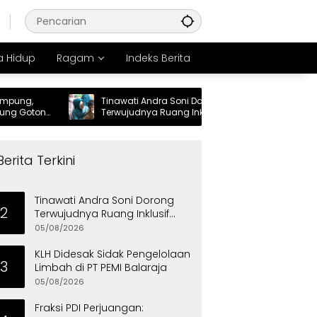
 Hidup
Ragam
Indeks Berita
Tinawati Andra Soni Dorong
KLH D
tong
Terwujudnya Ruang Inklusif bagi Anak
PT PE
Berkebutuhan Khusus
Berita Terkini
Tinawati Andra Soni Dorong
2
Terwujudnya Ruang Inklusif
bagi Anak Berkebutuhan
05/08/2026
Khusus
KLH Didesak Sidak Pengelolaan
3
Limbah di PT PEMI Balaraja
05/08/2026
Fraksi PDI Perjuangan: