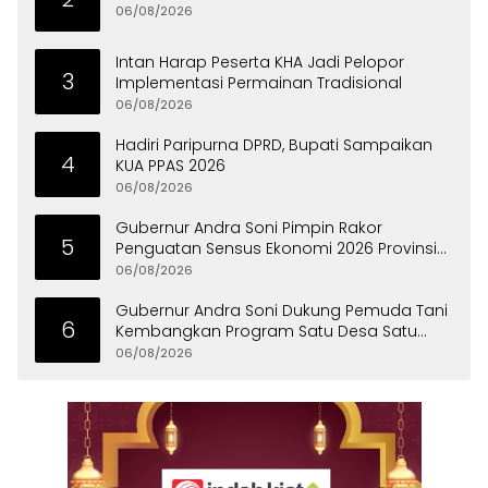
06/08/2026
Intan Harap Peserta KHA Jadi Pelopor
3
Implementasi Permainan Tradisional
06/08/2026
Hadiri Paripurna DPRD, Bupati Sampaikan
4
KUA PPAS 2026
06/08/2026
Gubernur Andra Soni Pimpin Rakor
5
Penguatan Sensus Ekonomi 2026 Provinsi
Banten
06/08/2026
Gubernur Andra Soni Dukung Pemuda Tani
6
Kembangkan Program Satu Desa Satu
Hektare Jagung
06/08/2026