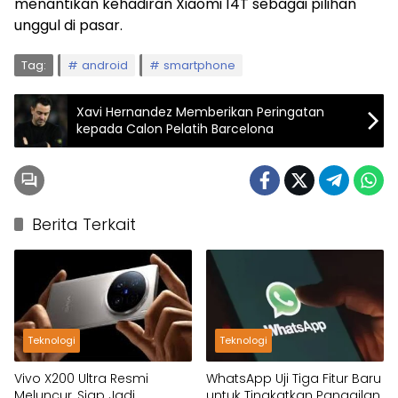
menantikan kehadiran Xiaomi 14T sebagai pilihan
unggul di pasar.
Tag:
android
smartphone
Xavi Hernandez Memberikan Peringatan
kepada Calon Pelatih Barcelona
Berita Terkait
Teknologi
Teknologi
Vivo X200 Ultra Resmi
WhatsApp Uji Tiga Fitur Baru
Meluncur, Siap Jadi
untuk Tingkatkan Panggilan