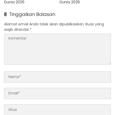
Dunia 2026
Dunia 2026
Tinggalkan Balasan
Alamat email Anda tidak akan dipublikasikan.
Ruas yang
wajib ditandai
*