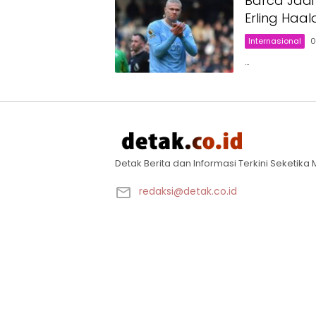
Barca Jadi
Erling Haa
Internasional
0
…
Detak Berita dan Informasi Terkini Seketik
redaksi@detak.co.id