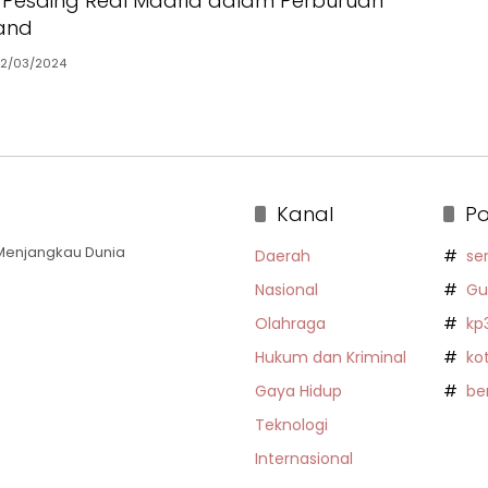
 Pesaing Real Madrid dalam Perburuan
land
2/03/2024
Kanal
Po
a Menjangkau Dunia
Daerah
se
Nasional
Gu
Olahraga
kp
Hukum dan Kriminal
ko
Gaya Hidup
be
Teknologi
Internasional