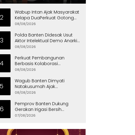
di Curug
Wabup Intan Ajak Masyarakat
2
Kelapa DuaPerkuat Gotong
Royong dan Persatuan
08/08/2026
Polda Banten Didesak Usut
3
Aktor Intelektual Demo Anarkis
di PT PEMI
08/08/2026
Perkuat Pembangunan
4
Berbasis Kolaborasi
Masyarakat, Walikota
08/08/2026
Tangerang Raih LPM Award
2026
Wagub Banten Dimyati
5
Natakusumah Ajak
Masyarakat Teladani Sifat Nabi
08/08/2026
Muhammad
Pemprov Banten Dukung
6
Gerakan Irigasi Bersih
Kementerian Pekerjaan Umum
07/08/2026