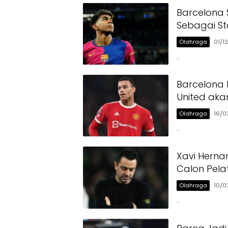
Barcelona 
Sebagai St
Olahraga
01/1
…
Barcelona 
United aka
Olahraga
16/0
…
Xavi Hern
Calon Pela
Olahraga
10/0
…