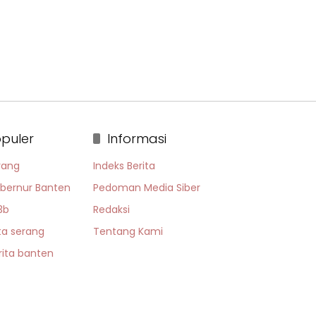
puler
Informasi
rang
Indeks Berita
bernur Banten
Pedoman Media Siber
3b
Redaksi
ta serang
Tentang Kami
rita banten