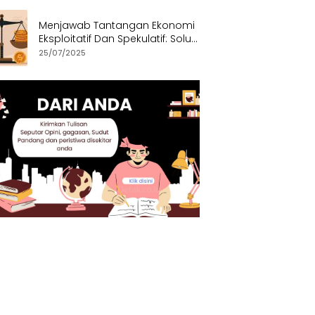
Menjawab Tantangan Ekonomi
Eksploitatif Dan Spekulatif: Solusi
Etis dan Berkeadilan
25/07/2025