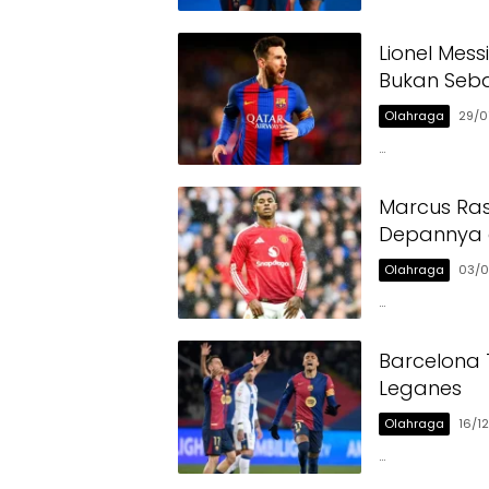
Lionel Mes
Bukan Seb
Olahraga
29/0
…
Marcus Ras
Depannya d
Olahraga
03/0
…
Barcelona T
Leganes
Olahraga
16/1
…