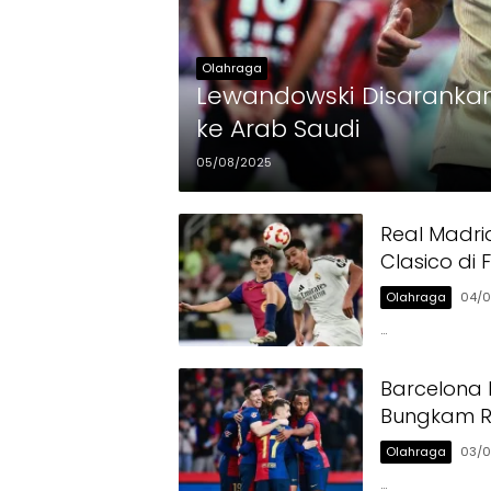
Olahraga
Lewandowski Disarankan
ke Arab Saudi
05/08/2025
Real Madri
Clasico di 
Olahraga
04/0
…
Barcelona 
Bungkam R
Olahraga
03/0
…