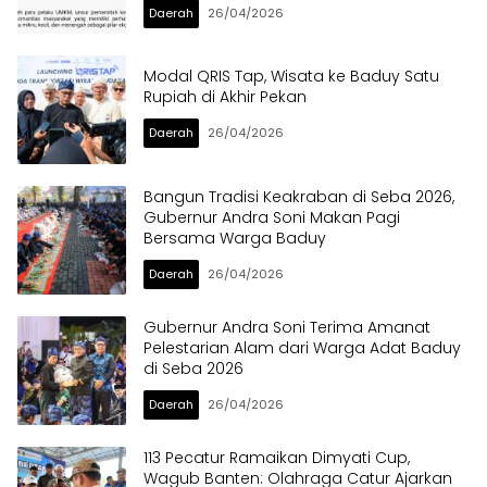
Daerah
26/04/2026
kepada Masyarakat
Modal QRIS Tap, Wisata ke Baduy Satu
Rupiah di Akhir Pekan
Daerah
26/04/2026
Bangun Tradisi Keakraban di Seba 2026,
Gubernur Andra Soni Makan Pagi
Bersama Warga Baduy
Daerah
26/04/2026
Gubernur Andra Soni Terima Amanat
Pelestarian Alam dari Warga Adat Baduy
di Seba 2026
Daerah
26/04/2026
113 Pecatur Ramaikan Dimyati Cup,
Wagub Banten: Olahraga Catur Ajarkan