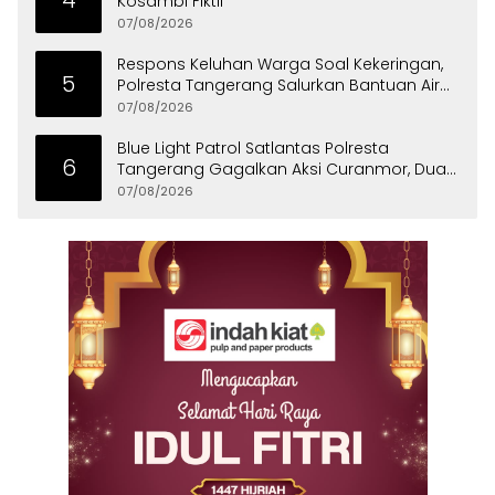
4
Kosambi Fiktif
07/08/2026
Respons Keluhan Warga Soal Kekeringan,
5
Polresta Tangerang Salurkan Bantuan Air
Bersih ke Panongan
07/08/2026
Blue Light Patrol Satlantas Polresta
6
Tangerang Gagalkan Aksi Curanmor, Dua
Pria Diamankan
07/08/2026