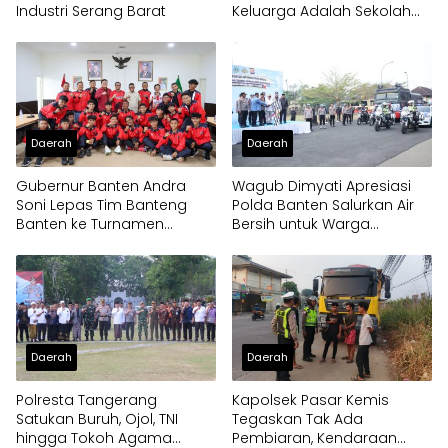
Industri Serang Barat
Keluarga Adalah Sekolah
Pertama
Daerah
Daerah
Gubernur Banten Andra
Wagub Dimyati Apresiasi
Soni Lepas Tim Banteng
Polda Banten Salurkan Air
Banten ke Turnamen
Bersih untuk Warga
Nasional Soekarno Cup
Terdampak Kekeringan
Daerah
Daerah
Polresta Tangerang
Kapolsek Pasar Kemis
Satukan Buruh, Ojol, TNI
Tegaskan Tak Ada
hingga Tokoh Agama
Pembiaran, Kendaraan