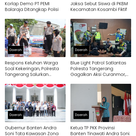
Korlap Demo PT PEMI
Jaksa Sebut Siswa di PKBM
Balaraja Ditangkap Polisi
Kecamatan Kosambi Fiktif
Daerah
Daerah
Respons Keluhan Warga
Blue Light Patrol Satlantas
Soal Kekeringan, Polresta
Polresta Tangerang
Tangerang Salurkan
Gagalkan Aksi Curanmor,
Bantuan Air Bersih ke
Dua Pria Diamankan
Panongan
Daerah
Daerah
Gubernur Banten Andra
Ketua TP PKK Provinsi
Soni Tata Kawasan Zona
Banten Tinawati Andra Soni: