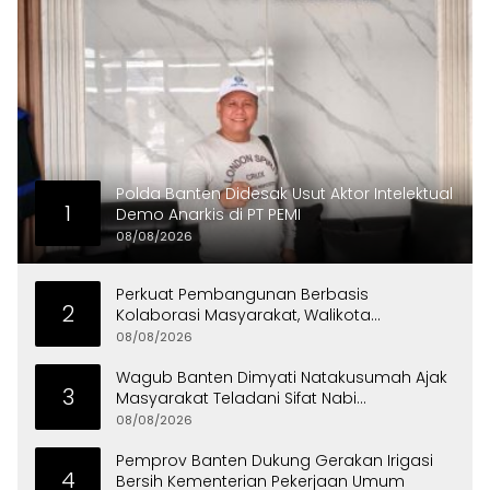
Polda Banten Didesak Usut Aktor Intelektual
1
Demo Anarkis di PT PEMI
08/08/2026
Perkuat Pembangunan Berbasis
2
Kolaborasi Masyarakat, Walikota
Tangerang Raih LPM Award 2026
08/08/2026
Wagub Banten Dimyati Natakusumah Ajak
3
Masyarakat Teladani Sifat Nabi
Muhammad
08/08/2026
Pemprov Banten Dukung Gerakan Irigasi
4
Bersih Kementerian Pekerjaan Umum