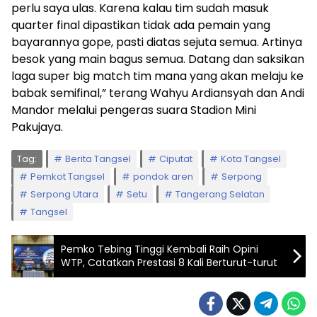
perlu saya ulas. Karena kalau tim sudah masuk
quarter final dipastikan tidak ada pemain yang
bayarannya gope, pasti diatas sejuta semua. Artinya
besok yang main bagus semua. Datang dan saksikan
laga super big match tim mana yang akan melaju ke
babak semifinal,” terang Wahyu Ardiansyah dan Andi
Mandor melalui pengeras suara Stadion Mini
Pakujaya.
Tag:
Berita Tangsel
Ciputat
Kota Tangsel
Pemkot Tangsel
pondok aren
Serpong
Serpong Utara
Setu
Tangerang Selatan
Tangsel
Pemko Tebing Tinggi Kembali Raih Opini
WTP, Catatkan Prestasi 8 Kali Berturut-turut