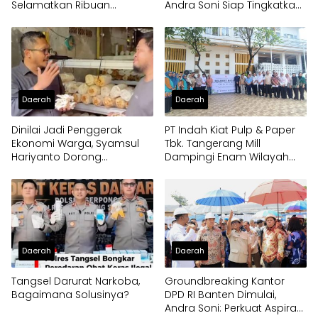
Selamatkan Ribuan
Andra Soni Siap Tingkatkan
Generasi Muda Tangsel
Kolaborasi
Daerah
Daerah
Dinilai Jadi Penggerak
PT Indah Kiat Pulp & Paper
Ekonomi Warga, Syamsul
Tbk. Tangerang Mill
Hariyanto Dorong
Dampingi Enam Wilayah
Pengembangan Budidaya
Binaan
Jamur Crispy di Serpong
Daerah
Daerah
Tangsel Darurat Narkoba,
Groundbreaking Kantor
Bagaimana Solusinya?
DPD RI Banten Dimulai,
Andra Soni: Perkuat Aspirasi