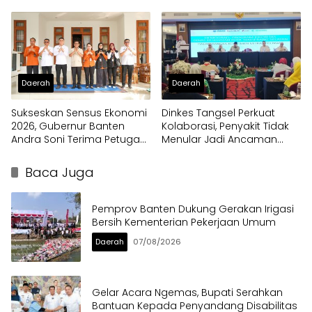
Daerah ke Pusat
Daerah
Daerah
Sukseskan Sensus Ekonomi
Dinkes Tangsel Perkuat
2026, Gubernur Banten
Kolaborasi, Penyakit Tidak
Andra Soni Terima Petugas
Menular Jadi Ancaman
Pendata Lapangan
Utama
Baca Juga
Pemprov Banten Dukung Gerakan Irigasi
Bersih Kementerian Pekerjaan Umum
Daerah
07/08/2026
Gelar Acara Ngemas, Bupati Serahkan
Bantuan Kepada Penyandang Disabilitas