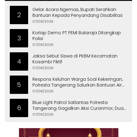
Gelar Acara Ngemas, Bupati Serahkan
2
Bantuan Kepada Penyandang Disabilitas
07/08/2026
Korlap Demo PT PEMI Balaraja Ditangkap
3
Polisi
07/08/2026
Jaksa Sebut Siswa di PKBM Kecamatan
4
Kosambi Fiktif
07/08/2026
Respons Keluhan Warga Soal Kekeringan,
5
Polresta Tangerang Salurkan Bantuan Air
Bersih ke Panongan
07/08/2026
Blue Light Patrol Satlantas Polresta
6
Tangerang Gagalkan Aksi Curanmor, Dua
Pria Diamankan
07/08/2026