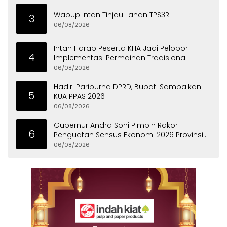
Wabup Intan Tinjau Lahan TPS3R
3
06/08/2026
Intan Harap Peserta KHA Jadi Pelopor
4
Implementasi Permainan Tradisional
06/08/2026
Hadiri Paripurna DPRD, Bupati Sampaikan
5
KUA PPAS 2026
06/08/2026
Gubernur Andra Soni Pimpin Rakor
6
Penguatan Sensus Ekonomi 2026 Provinsi
Banten
06/08/2026