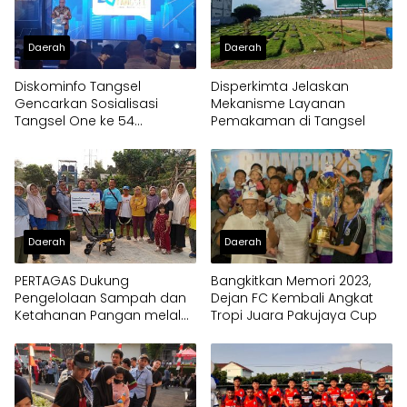
Daerah
Daerah
Diskominfo Tangsel
Disperkimta Jelaskan
Gencarkan Sosialisasi
Mekanisme Layanan
Tangsel One ke 54
Pemakaman di Tangsel
Kelurahan
Daerah
Daerah
PERTAGAS Dukung
Bangkitkan Memori 2023,
Pengelolaan Sampah dan
Dejan FC Kembali Angkat
Ketahanan Pangan melalui
Tropi Juara Pakujaya Cup
Bantuan Mesin Cultivator