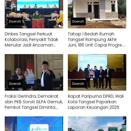
Daerah
Daerah
Dinkes Tangsel Perkuat
Tahap I Bedah Rumah
Kolaborasi, Penyakit Tidak
Tangsel Rampung Akhir
Menular Jadi Ancaman
Juni, 186 Unit Capai Progres
Utama
100 Persen
Daerah
Daerah
Fraksi Gerindra, Demokrat
Rapat Paripurna DPRD, Wali
dan PKB Soroti SiLPA Gemuk,
Kota Tangsel Paparkan
Pemkot Tangsel Diminta
Laporan Keuangan 2025
Percepat Eksekusi Program