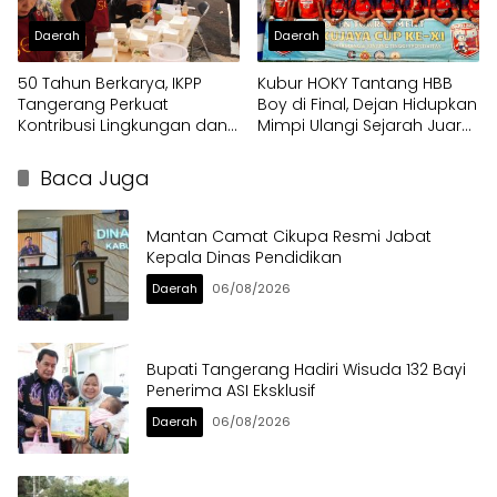
Daerah
Daerah
50 Tahun Berkarya, IKPP
Kubur HOKY Tantang HBB
Tangerang Perkuat
Boy di Final, Dejan Hidupkan
Kontribusi Lingkungan dan
Mimpi Ulangi Sejarah Juara
Sosial melalui Rekam Jejak
Pakujaya Cup 2023
Penghargaan Berkelanjutan
Baca Juga
Mantan Camat Cikupa Resmi Jabat
Kepala Dinas Pendidikan
Daerah
06/08/2026
Bupati Tangerang Hadiri Wisuda 132 Bayi
Penerima ASI Eksklusif
Daerah
06/08/2026