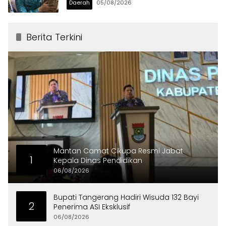
Daerah
05/08/2026
Berita Terkini
Mantan Camat Cikupa Resmi Jabat
1
Kepala Dinas Pendidikan
06/08/2026
Bupati Tangerang Hadiri Wisuda 132 Bayi
2
Penerima ASI Eksklusif
06/08/2026