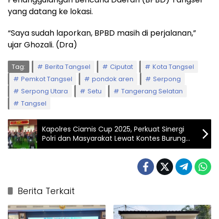
yang datang ke lokasi.
“Saya sudah laporkan, BPBD masih di perjalanan,”
ujar Ghozali. (Dra)
Tag:
Berita Tangsel
Ciputat
Kota Tangsel
Pemkot Tangsel
pondok aren
Serpong
Serpong Utara
Setu
Tangerang Selatan
Tangsel
Kapolres Ciamis Cup 2025, Perkuat Sinergi
Polri dan Masyarakat Lewat Kontes Burung
Berkicau Nasional
Berita Terkait