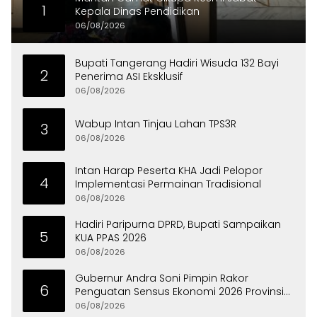
1
Kepala Dinas Pendidikan
06/08/2026
Bupati Tangerang Hadiri Wisuda 132 Bayi
2
Penerima ASI Eksklusif
06/08/2026
Wabup Intan Tinjau Lahan TPS3R
3
06/08/2026
Intan Harap Peserta KHA Jadi Pelopor
4
Implementasi Permainan Tradisional
06/08/2026
Hadiri Paripurna DPRD, Bupati Sampaikan
5
KUA PPAS 2026
06/08/2026
Gubernur Andra Soni Pimpin Rakor
6
Penguatan Sensus Ekonomi 2026 Provinsi
Banten
06/08/2026