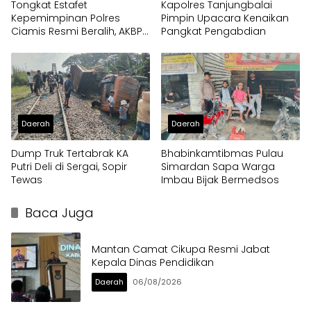
Tongkat Estafet
Kapolres Tanjungbalai
Kepemimpinan Polres
Pimpin Upacara Kenaikan
Ciamis Resmi Beralih, AKBP
Pangkat Pengabdian
Eko Iskandar Siap Lanjutkan
Pengabdian Presisi untuk
Masyarakat
Daerah
Daerah
Dump Truk Tertabrak KA
Bhabinkamtibmas Pulau
Putri Deli di Sergai, Sopir
Simardan Sapa Warga
Tewas
Imbau Bijak Bermedsos
Baca Juga
Mantan Camat Cikupa Resmi Jabat
Kepala Dinas Pendidikan
Daerah
06/08/2026