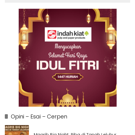
Opini – Esai – Cerpen
Magrib Big Night: Riba di Tanah Leluhur