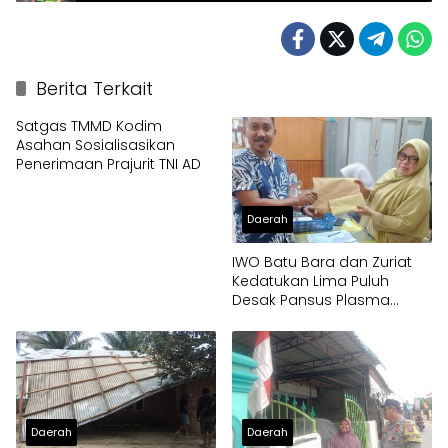
Penyemprotan Anti Bau
Berita Terkait
Satgas TMMD Kodim
Asahan Sosialisasikan
Penerimaan Prajurit TNI AD
Daerah
IWO Batu Bara dan Zuriat
Kedatukan Lima Puluh
Desak Pansus Plasma
Panggil PT Socfindo, Soroti
Dugaan Penyimpangan
Penerima CPCL
Daerah
Daerah