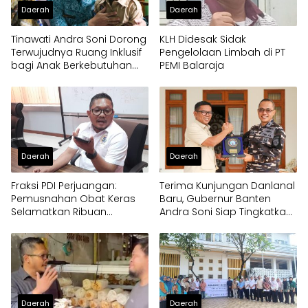
Daerah
Daerah
Tinawati Andra Soni Dorong
KLH Didesak Sidak
Terwujudnya Ruang Inklusif
Pengelolaan Limbah di PT
bagi Anak Berkebutuhan
PEMI Balaraja
Khusus
Daerah
Daerah
Fraksi PDI Perjuangan:
Terima Kunjungan Danlanal
Pemusnahan Obat Keras
Baru, Gubernur Banten
Selamatkan Ribuan
Andra Soni Siap Tingkatkan
Generasi Muda Tangsel
Kolaborasi
Daerah
Daerah