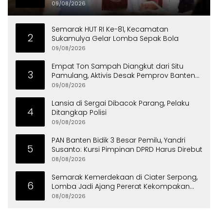
09/08/2026
Semarak HUT RI Ke-81, Kecamatan
2
Sukamulya Gelar Lomba Sepak Bola
09/08/2026
Empat Ton Sampah Diangkut dari Situ
3
Pamulang, Aktivis Desak Pemprov Banten
Peduli Lingkungan
09/08/2026
Lansia di Sergai Dibacok Parang, Pelaku
4
Ditangkap Polisi
09/08/2026
PAN Banten Bidik 3 Besar Pemilu, Yandri
5
Susanto: Kursi Pimpinan DPRD Harus Direbut
08/08/2026
Semarak Kemerdekaan di Ciater Serpong,
6
Lomba Jadi Ajang Pererat Kekompakan
Warga
08/08/2026