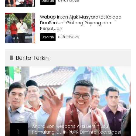
Daerah
08/08/2026
Wabup Intan Ajak Masyarakat Kelapa
DuaPerkuat Gotong Royong dan
Persatuan
Daerah
08/08/2026
Berita Terkini
Andra Soni Respons Aksi Bersih Situ
1
Pamulang, DLHK-PUPR Diminta Koordinasi