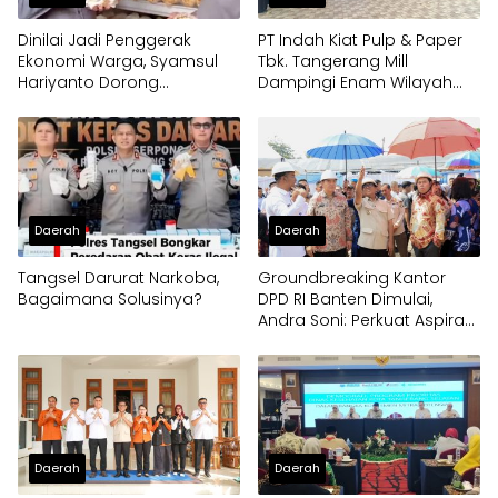
Dinilai Jadi Penggerak
PT Indah Kiat Pulp & Paper
Ekonomi Warga, Syamsul
Tbk. Tangerang Mill
Hariyanto Dorong
Dampingi Enam Wilayah
Pengembangan Budidaya
Binaan
Jamur Crispy di Serpong
Daerah
Daerah
Tangsel Darurat Narkoba,
Groundbreaking Kantor
Bagaimana Solusinya?
DPD RI Banten Dimulai,
Andra Soni: Perkuat Aspirasi
Daerah ke Pusat
Daerah
Daerah