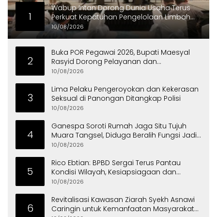
Wabup Intan Dorong Dunia Usaha Terus
1
Perkuat Kepatuhan Pengelolaan Limbah
Domestik
10/08/2026
Buka POR Pegawai 2026, Bupati Maesyal
2
Rasyid Dorong Pelayanan dan
Kekompakan ASN
10/08/2026
Lima Pelaku Pengeroyokan dan Kekerasan
3
Seksual di Panongan Ditangkap Polisi
10/08/2026
Ganespa Soroti Rumah Jaga Situ Tujuh
4
Muara Tangsel, Diduga Beralih Fungsi Jadi
Tempat Usaha
10/08/2026
Rico Ebtian: BPBD Sergai Terus Pantau
5
Kondisi Wilayah, Kesiapsiagaan dan
Respons Cepat Jadi Prioritas
10/08/2026
Revitalisasi Kawasan Ziarah Syekh Asnawi
6
Caringin untuk Kemanfaatan Masyarakat