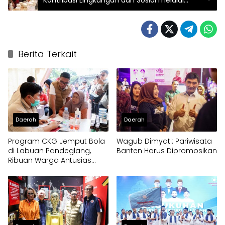
Kontribusi Lingkungan dan Sosial melalui
Rekam Jejak Penghargaan Berkelanjutan
Berita Terkait
Daerah
Daerah
Program CKG Jemput Bola
Wagub Dimyati: Pariwisata
di Labuan Pandeglang,
Banten Harus Dipromosikan
Ribuan Warga Antusias
Periksa Kesehatan