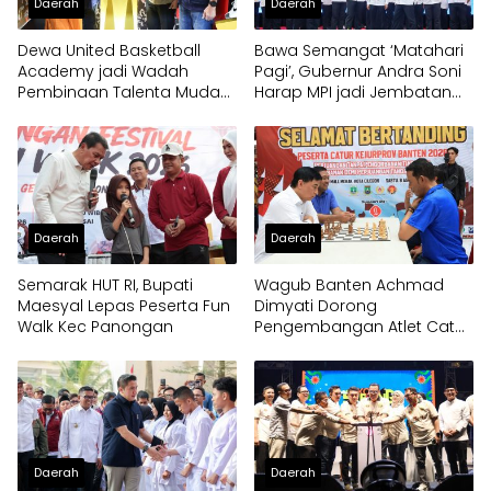
Daerah
Daerah
Dewa United Basketball
Bawa Semangat ‘Matahari
Academy jadi Wadah
Pagi’, Gubernur Andra Soni
Pembinaan Talenta Muda
Harap MPI jadi Jembatan
Banten
Aspirasi Warga Banten
Daerah
Daerah
Semarak HUT RI, Bupati
Wagub Banten Achmad
Maesyal Lepas Peserta Fun
Dimyati Dorong
Walk Kec Panongan
Pengembangan Atlet Catur
Sejak Dini
Daerah
Daerah