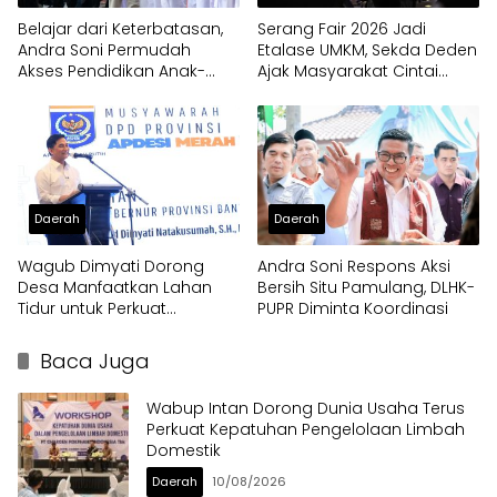
Belajar dari Keterbatasan,
Serang Fair 2026 Jadi
Andra Soni Permudah
Etalase UMKM, Sekda Deden
Akses Pendidikan Anak-
Ajak Masyarakat Cintai
anak di Banten
Produk Lokal
Daerah
Daerah
Wagub Dimyati Dorong
Andra Soni Respons Aksi
Desa Manfaatkan Lahan
Bersih Situ Pamulang, DLHK-
Tidur untuk Perkuat
PUPR Diminta Koordinasi
Kemandirian
Baca Juga
Wabup Intan Dorong Dunia Usaha Terus
Perkuat Kepatuhan Pengelolaan Limbah
Domestik
Daerah
10/08/2026