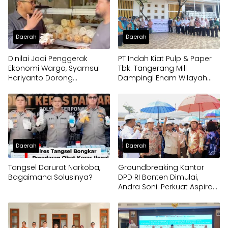
Daerah
Daerah
Dinilai Jadi Penggerak
PT Indah Kiat Pulp & Paper
Ekonomi Warga, Syamsul
Tbk. Tangerang Mill
Hariyanto Dorong
Dampingi Enam Wilayah
Pengembangan Budidaya
Binaan
Jamur Crispy di Serpong
Daerah
Daerah
Tangsel Darurat Narkoba,
Groundbreaking Kantor
Bagaimana Solusinya?
DPD RI Banten Dimulai,
Andra Soni: Perkuat Aspirasi
Daerah ke Pusat