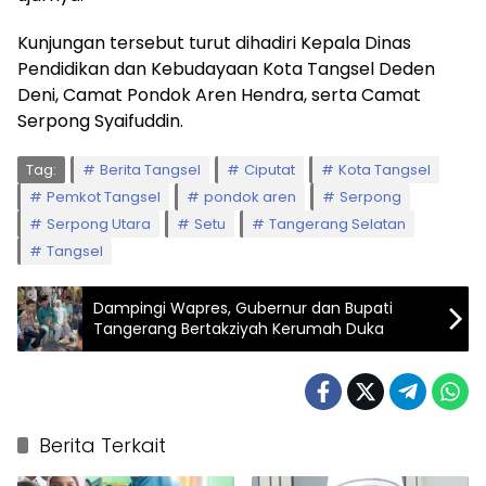
Kunjungan tersebut turut dihadiri Kepala Dinas
Pendidikan dan Kebudayaan Kota Tangsel Deden
Deni, Camat Pondok Aren Hendra, serta Camat
Serpong Syaifuddin.
Tag:
Berita Tangsel
Ciputat
Kota Tangsel
Pemkot Tangsel
pondok aren
Serpong
Serpong Utara
Setu
Tangerang Selatan
Tangsel
Dampingi Wapres, Gubernur dan Bupati
Tangerang Bertakziyah Kerumah Duka
Berita Terkait