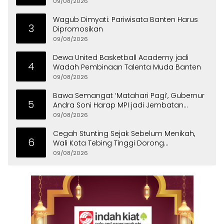
Periksa Kesehatan
09/08/2026
Wagub Dimyati: Pariwisata Banten Harus
3
Dipromosikan
09/08/2026
Dewa United Basketball Academy jadi
4
Wadah Pembinaan Talenta Muda Banten
09/08/2026
Bawa Semangat ‘Matahari Pagi’, Gubernur
5
Andra Soni Harap MPI jadi Jembatan
Aspirasi Warga Banten
09/08/2026
Cegah Stunting Sejak Sebelum Menikah,
6
Wali Kota Tebing Tinggi Dorong
Optimalisasi SP3 Catin
09/08/2026