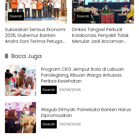
Daerah
Daerah
Sukseskan Sensus Ekonomi
Dinkes Tangsel Perkuat
2026, Gubernur Banten
Kolaborasi, Penyakit Tidak
Andra Soni Terima Petugas
Menular Jadi Ancaman
Pendata Lapangan
Utama
Baca Juga
Program CKG Jemput Bola di Labuan
Pandeglang, Ribuan Warga Antusias
Periksa Kesehatan
Daerah
09/08/2026
Wagub Dimyati: Pariwisata Banten Harus
Dipromosikan
Daerah
09/08/2026