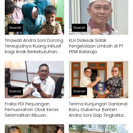
Daerah
Daerah
Tinawati Andra Soni Dorong
KLH Didesak Sidak
Terwujudnya Ruang Inklusif
Pengelolaan Limbah di PT
bagi Anak Berkebutuhan
PEMI Balaraja
Khusus
Daerah
Daerah
Fraksi PDI Perjuangan:
Terima Kunjungan Danlanal
Pemusnahan Obat Keras
Baru, Gubernur Banten
Selamatkan Ribuan
Andra Soni Siap Tingkatkan
Generasi Muda Tangsel
Kolaborasi