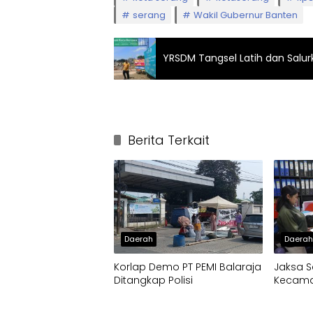
serang
Wakil Gubernur Banten
YRSDM Tangsel Latih dan Salur
Berita Terkait
Daerah
Daera
Korlap Demo PT PEMI Balaraja
Jaksa S
Ditangkap Polisi
Kecamat