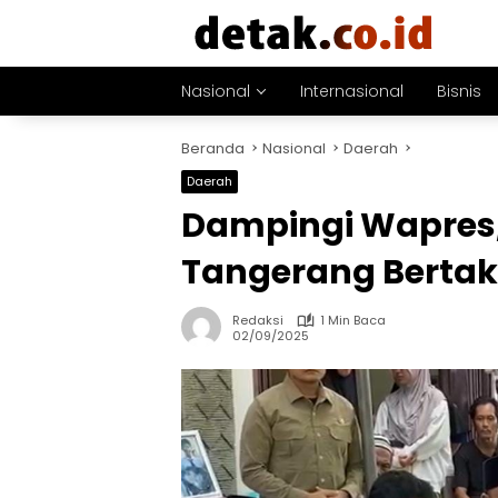
Langsung
ke
konten
Nasional
Internasional
Bisnis
Beranda
Nasional
Daerah
Daerah
Dampingi Wapres,
Tangerang Berta
Redaksi
1 Min Baca
02/09/2025