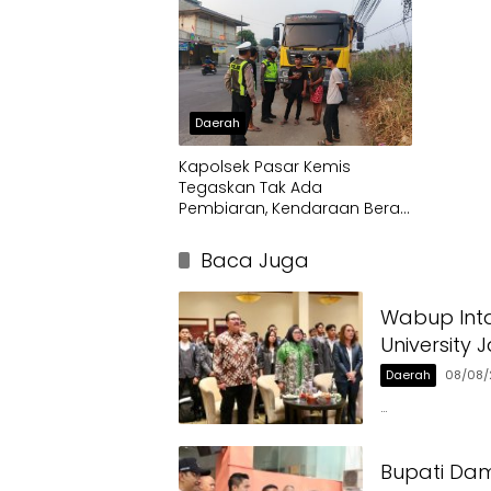
Daerah
Kapolsek Pasar Kemis
Tegaskan Tak Ada
Pembiaran, Kendaraan Berat
di Bahu Jalan Langsung
Ditertibkan
Baca Juga
Wabup Int
University 
Daerah
08/08/
…
Bupati Dam