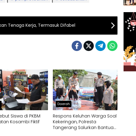
kan Tenaga Kerja, Termasuk Difabel
h
Daerah
ebut Siswa di PKBM
Respons Keluhan Warga Soal
an Kosambi Fiktif
Kekeringan, Polresta
Tangerang Salurkan Bantuan
Air Bersih ke Panongan