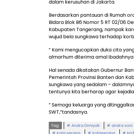
dalam kerusuhan di Jakarta.
Berdasarkan pantauan di Rumah ora
Bidara Blok B6 Nomor 5 RT 02/06 D
Kabupaten Tangerang, nampak karan
wujud bela sungkawa terhadap korb
” Kami mengucapkan duka cita ya
almarhum diterima amal ibadahnya o
Hal senada dikatakan Gubernur Ban
Pemerintah Provinsi Banten dan K
sungkawa yang sedalam – dalamnya,
tentunya kita berharap agar kejadia
” Semoga keluarga yang ditinggalk
SWT,”tandasnya.
Tag:
Andra Dimiyati
andra soni
kota serang
kotaserang
kp