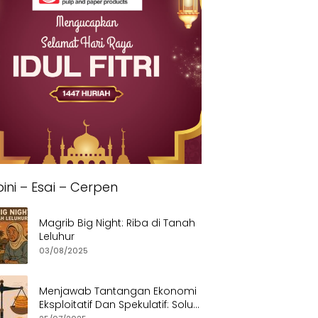
ini – Esai – Cerpen
Magrib Big Night: Riba di Tanah
Leluhur
03/08/2025
Menjawab Tantangan Ekonomi
Eksploitatif Dan Spekulatif: Solusi
Etis dan Berkeadilan