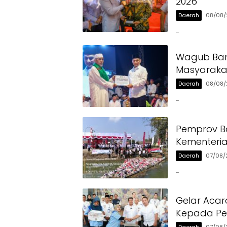
2026
Daerah
08/08/
…
Wagub Ban
Masyaraka
Daerah
08/08/
…
Pemprov Ba
Kementeri
Daerah
07/08/
…
Gelar Acar
Kepada Pen