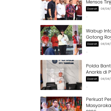
Mensos Tin
Daerah
08/08/
…
Wabup Int
Gotong Ro
Daerah
08/08/
…
Polda Bant
Anarkis di 
Daerah
08/08/
…
Perkuat Pe
Masyarakat