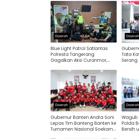
Daerah
Daera
Blue Light Patrol Satlantas
Gubernu
Polresta Tangerang
Tata Ka
Gagalkan Aksi Curanmor,
Serang 
Dua Pria Diamankan
Daerah
Daera
Gubernur Banten Andra Soni
Wagub D
Lepas Tim Banteng Banten ke
Polda B
Turnamen Nasional Soekarno
Bersih 
Cup
Terdam