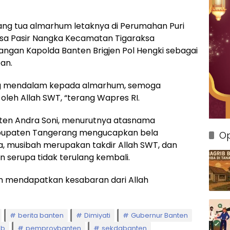
ng tua almarhum letaknya di Perumahan Puri
esa Pasir Nangka Kecamatan Tigaraksa
gan Kapolda Banten Brigjen Pol Hengki sebagai
an.
ng mendalam kepada almarhum, semoga
leh Allah SWT, “terang Wapres RI.
ten Andra Soni, menurutnya atasnama
abupaten Tangerang mengucapkan bela
Op
 musibah merupakan takdir Allah SWT, dan
n serupa tidak terulang kembali.
an mendapatkan kesabaran dari Allah
berita banten
Dimiyati
Gubernur Banten
3b
pemprovbanten
sekdabanten