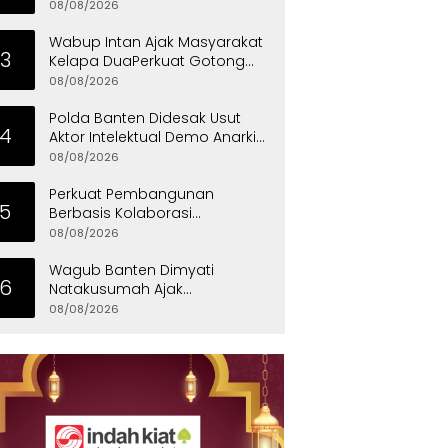
Mensos Tinjau Sekolah Rakyat
08/08/2026
di Curug
Wabup Intan Ajak Masyarakat
3
Kelapa DuaPerkuat Gotong
Royong dan Persatuan
08/08/2026
Polda Banten Didesak Usut
4
Aktor Intelektual Demo Anarkis
di PT PEMI
08/08/2026
Perkuat Pembangunan
5
Berbasis Kolaborasi
Masyarakat, Walikota
08/08/2026
Tangerang Raih LPM Award
2026
Wagub Banten Dimyati
6
Natakusumah Ajak
Masyarakat Teladani Sifat Nabi
08/08/2026
Muhammad