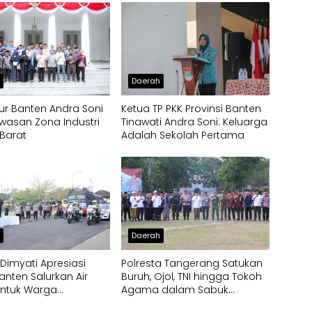
h
Daerah
r Banten Andra Soni
Ketua TP PKK Provinsi Banten
wasan Zona Industri
Tinawati Andra Soni: Keluarga
Barat
Adalah Sekolah Pertama
h
Daerah
imyati Apresiasi
Polresta Tangerang Satukan
anten Salurkan Air
Buruh, Ojol, TNI hingga Tokoh
untuk Warga
Agama dalam Sabuk
pak Kekeringan
Kamtibmas