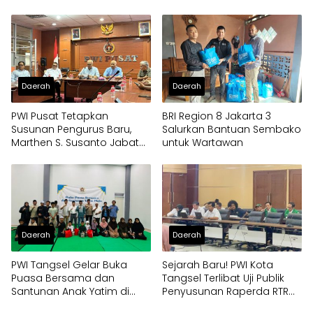
Daerah
Daerah
PWI Pusat Tetapkan
BRI Region 8 Jakarta 3
Susunan Pengurus Baru,
Salurkan Bantuan Sembako
Marthen S. Susanto Jabat
untuk Wartawan
Sekjen
Daerah
Daerah
PWI Tangsel Gelar Buka
Sejarah Baru! PWI Kota
Puasa Bersama dan
Tangsel Terlibat Uji Publik
Santunan Anak Yatim di
Penyusunan Raperda RTRW,
Gedung Layanan Informasi
Soroti Kali Mati