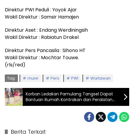
Direktur PWI Peduli : Yoyok Ajar
Wakil Direktur : Samsir Hamajen
Direktur Aset : Endang Werdiningsih
Wakil Direktur : Rabiatun Drakel
Direktur Pers Pancasila : Sihono HT
Wakil Direktur : Mochtar Touwe.
(rls/red)
Tag:
munir
Pers
PWI
Wartawan
Korban Ledakan Pamulang Tangsel Dapat
Bantuan Rumah Kontrakan dan Peralatan
Dapur
Berita Terkait