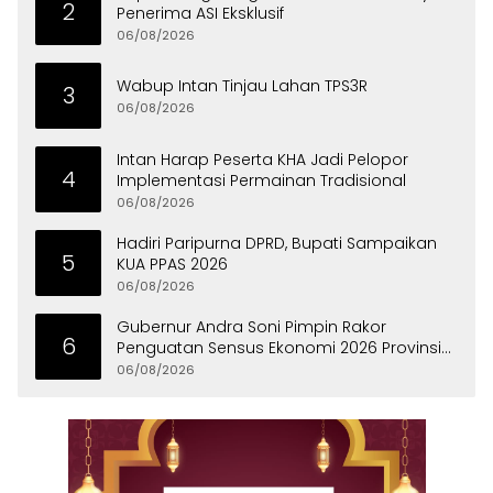
2
Penerima ASI Eksklusif
06/08/2026
Wabup Intan Tinjau Lahan TPS3R
3
06/08/2026
Intan Harap Peserta KHA Jadi Pelopor
4
Implementasi Permainan Tradisional
06/08/2026
Hadiri Paripurna DPRD, Bupati Sampaikan
5
KUA PPAS 2026
06/08/2026
Gubernur Andra Soni Pimpin Rakor
6
Penguatan Sensus Ekonomi 2026 Provinsi
Banten
06/08/2026