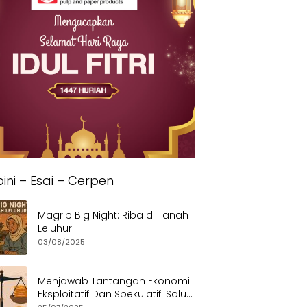
ini – Esai – Cerpen
Magrib Big Night: Riba di Tanah
Leluhur
03/08/2025
Menjawab Tantangan Ekonomi
Eksploitatif Dan Spekulatif: Solusi
Etis dan Berkeadilan