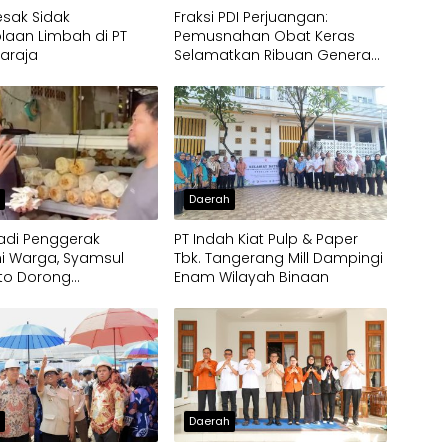
esak Sidak
Fraksi PDI Perjuangan:
laan Limbah di PT
Pemusnahan Obat Keras
laraja
Selamatkan Ribuan Generasi
Muda Tangsel
h
Daerah
 Jadi Penggerak
PT Indah Kiat Pulp & Paper
i Warga, Syamsul
Tbk. Tangerang Mill Dampingi
to Dorong
Enam Wilayah Binaan
bangan Budidaya
rispy di Serpong
h
Daerah