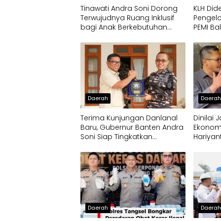
Tinawati Andra Soni Dorong
KLH Did
Terwujudnya Ruang Inklusif
Pengelo
bagi Anak Berkebutuhan
PEMI Ba
Khusus
Daerah
Daera
Terima Kunjungan Danlanal
Dinilai
Baru, Gubernur Banten Andra
Ekonom
Soni Siap Tingkatkan
Hariyan
Kolaborasi
Pengem
Jamur C
Daerah
Daera