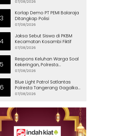
Penyandang Disabilitas
07/08/2026
Korlap Demo PT PEMI Balaraja
3
Ditangkap Polisi
07/08/2026
Jaksa Sebut Siswa di PKBM
4
Kecamatan Kosambi Fiktif
07/08/2026
Respons Keluhan Warga Soal
5
Kekeringan, Polresta
Tangerang Salurkan Bantuan
07/08/2026
Air Bersih ke Panongan
Blue Light Patrol Satlantas
6
Polresta Tangerang Gagalkan
Aksi Curanmor, Dua Pria
07/08/2026
Diamankan