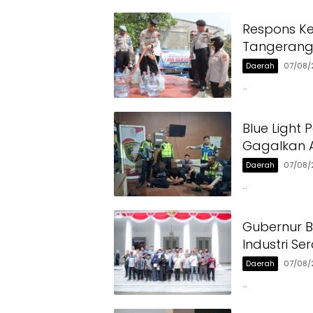
Respons Ke
Tangerang 
Daerah
07/08/
…
Blue Light 
Gagalkan A
Daerah
07/08/
…
Gubernur 
Industri Se
Daerah
07/08/
…