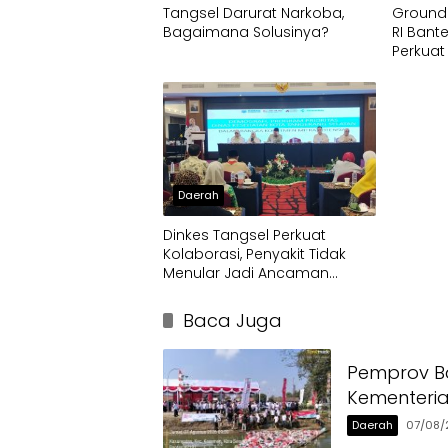
Tangsel Darurat Narkoba,
Ground
Bagaimana Solusinya?
RI Bant
Perkuat
Pusat
Daerah
Dinkes Tangsel Perkuat
Kolaborasi, Penyakit Tidak
Menular Jadi Ancaman
Utama
Baca Juga
Pemprov Ba
Kementeri
Daerah
07/08/