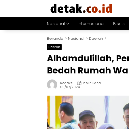
Langsung
ke
konten
Nasional
Internasional
Bisnis
Beranda
Nasional
Daerah
Daerah
Alhamdulillah, P
Bedah Rumah War
Redaksi
2 Min Baca
05/07/2024