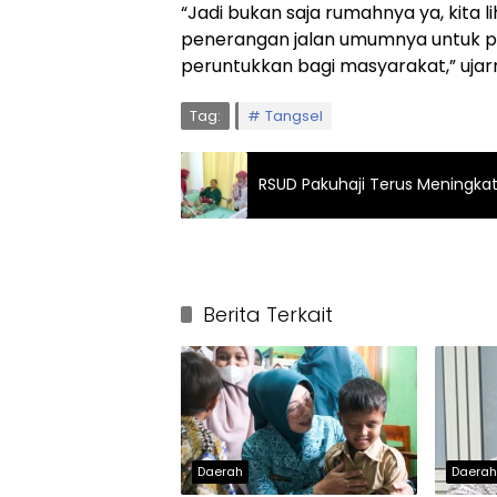
“Jadi bukan saja rumahnya ya, kita 
penerangan jalan umumnya untuk pr
peruntukkan bagi masyarakat,” ujar
Tag:
Tangsel
RSUD Pakuhaji Terus Meningka
Berita Terkait
Daerah
Daera