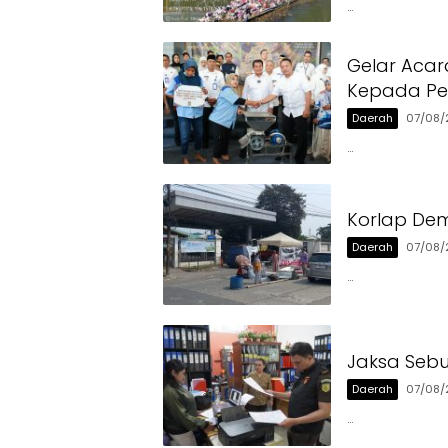
…
Gelar Acar
Kepada Pen
Daerah
07/08/
…
Korlap Dem
Daerah
07/08/
…
Jaksa Sebu
Daerah
07/08/
…