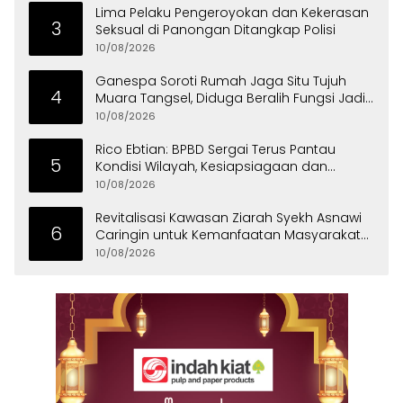
Lima Pelaku Pengeroyokan dan Kekerasan
3
Seksual di Panongan Ditangkap Polisi
10/08/2026
Ganespa Soroti Rumah Jaga Situ Tujuh
4
Muara Tangsel, Diduga Beralih Fungsi Jadi
Tempat Usaha
10/08/2026
Rico Ebtian: BPBD Sergai Terus Pantau
5
Kondisi Wilayah, Kesiapsiagaan dan
Respons Cepat Jadi Prioritas
10/08/2026
Revitalisasi Kawasan Ziarah Syekh Asnawi
6
Caringin untuk Kemanfaatan Masyarakat
dan Menjaga Nilai Sejarah
10/08/2026