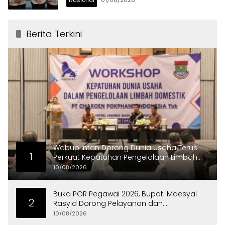
Berita Terkini
Wabup Intan Dorong Dunia Usaha Terus
1
Perkuat Kepatuhan Pengelolaan Limbah
Domestik
10/08/2026
Buka POR Pegawai 2026, Bupati Maesyal
2
Rasyid Dorong Pelayanan dan
Kekompakan ASN
10/08/2026